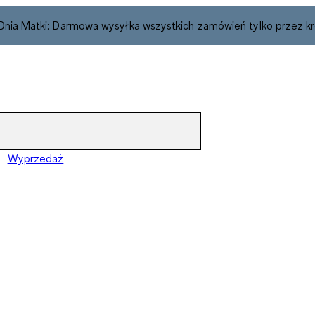
 Dnia Matki: Darmowa wysyłka wszystkich zamówień tylko przez kr
Wyprzedaż