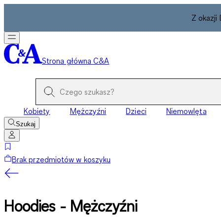
Z okazji
Strona główna C&A
Kobiety
Mężczyźni
Dzieci
Niemowlęta
Szukaj
Brak przedmiotów w koszyku
Hoodies - Mężczyźni