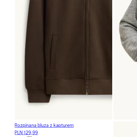
Rozpinana bluza z kapturem
PLN 129,99