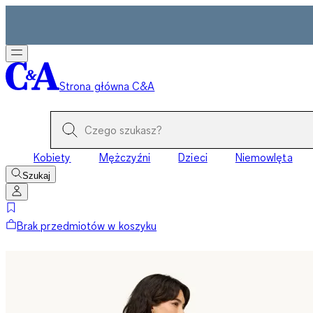
Strona główna C&A
Kobiety
Mężczyźni
Dzieci
Niemowlęta
Szukaj
Brak przedmiotów w koszyku