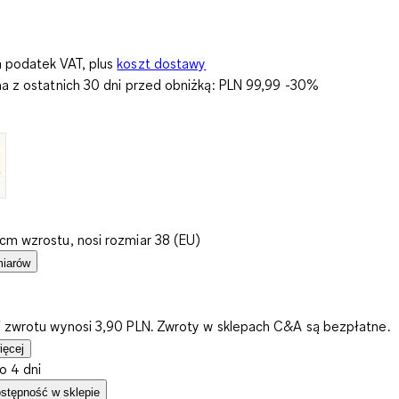
 podatek VAT, plus
koszt dostawy
na z ostatnich 30 dni przed obniżką:
PLN 99,99
-30%
cm wzrostu, nosi rozmiar 38 (EU)
miarów
i zwrotu wynosi 3,90 PLN. Zwroty w sklepach C&A są bezpłatne.
ięcej
o 4 dni
stępność w sklepie