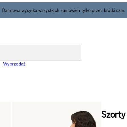
Darmowa wysyłka wszystkich zamówień tylko przez krótki czas
Wyprzedaż
Szorty