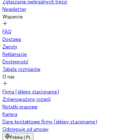
Zgłaszanie nielegalnych treści
Newsletter
Wsparcie
FAQ
Dostawa
Zwroty
Reklamacje
Dostępność
Tabela rozmiarów
O nas
Firma (sklepy stacjonarne)
Zrównoważony rozwój
Notatki prasowe
Kariera
Dane kontaktowe firmy (sklepy stacjonarne)
Odstępuję od umowy
Polska | PL