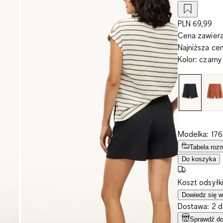
PLN 69,99
Cena zawiera
Najniższa ce
Kolor
:
czarny
Modelka: 176
Tabela roz
Do koszyka
Koszt odsyłk
Dowiedz się w
Dostawa: 2 d
Sprawdź do