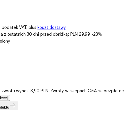
 podatek VAT, plus
koszt dostawy
na z ostatnich 30 dni przed obniżką:
PLN 29,99
-23%
ielony
i zwrotu wynosi 3,90 PLN. Zwroty w sklepach C&A są bezpłatne.
ięcej
duktu