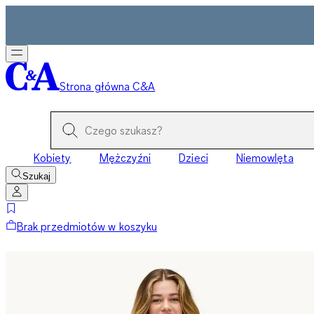
Strona główna C&A
Kobiety
Mężczyźni
Dzieci
Niemowlęta
Szukaj
Brak przedmiotów w koszyku