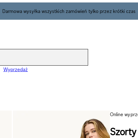
Darmowa wysyłka wszystkich zamówień tylko przez krótki czas
Wyprzedaż
Online wypr
Szorty