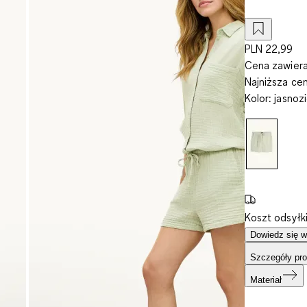
PLN 22,99
Cena zawiera
Najniższa ce
Kolor
:
jasnoz
Koszt odsyłk
Dowiedz się w
Szczegóły pro
Materiał