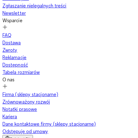
Zgłaszanie nielegalnych treści
Newsletter
Wsparcie
FAQ
Dostawa
Zwroty
Reklamacje
Dostępność
Tabela rozmiarów
O nas
Firma (sklepy stacjonarne)
Zrównoważony rozwój
Notatki prasowe
Kariera
Dane kontaktowe firmy (sklepy stacjonarne)
Odstępuję od umowy