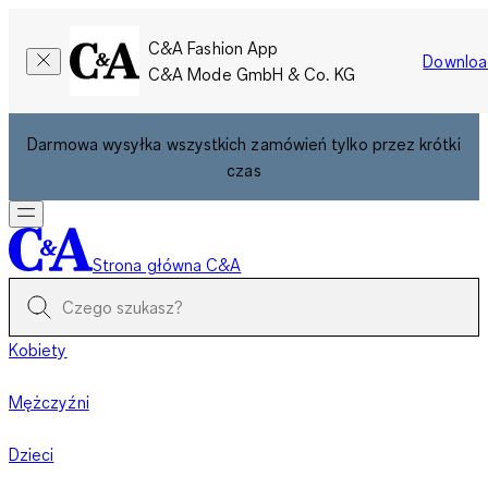
C&A Fashion App
Downloa
C&A Mode GmbH & Co. KG
Darmowa wysyłka wszystkich zamówień tylko przez krótki
czas
Strona główna C&A
Kobiety
Mężczyźni
Dzieci