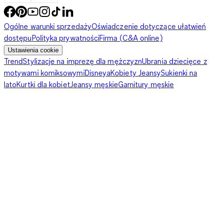
Ogólne warunki sprzedaży
Oświadczenie dotyczące ułatwień
dostępu
Polityka prywatności
Firma (C&A online)
Ustawienia cookie
Trend
Stylizacje na imprezę dla mężczyzn
Ubrania dziecięce z
motywami komiksowymi
Disneya
Kobiety Jeansy
Sukienki na
lato
Kurtki dla kobiet
Jeansy męskie
Garnitury męskie