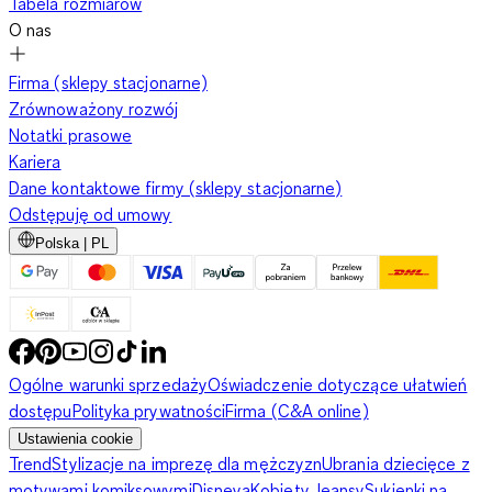
Tabela rozmiarów
O nas
Firma (sklepy stacjonarne)
Zrównoważony rozwój
Notatki prasowe
Kariera
Dane kontaktowe firmy (sklepy stacjonarne)
Odstępuję od umowy
Polska | PL
Ogólne warunki sprzedaży
Oświadczenie dotyczące ułatwień
dostępu
Polityka prywatności
Firma (C&A online)
Ustawienia cookie
Trend
Stylizacje na imprezę dla mężczyzn
Ubrania dziecięce z
motywami komiksowymi
Disneya
Kobiety Jeansy
Sukienki na