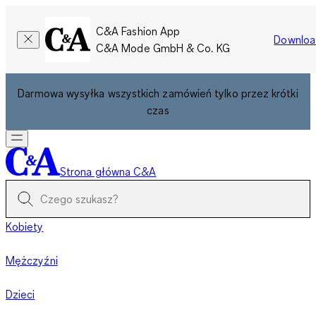
C&A Fashion App
Downloa
C&A Mode GmbH & Co. KG
Darmowa wysyłka wszystkich zamówień tylko przez krótki
czas
Strona główna C&A
Kobiety
Mężczyźni
Dzieci