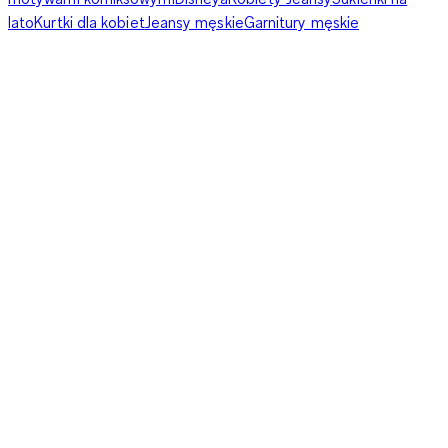
lato
Kurtki dla kobiet
Jeansy męskie
Garnitury męskie