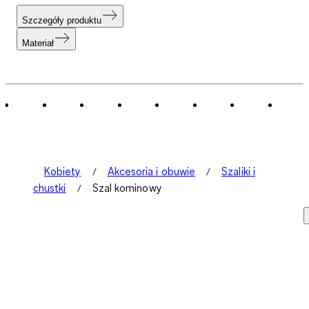
Szczegóły produktu
Materiał
Kobiety
Akcesoria i obuwie
Szaliki i
chustki
Szal kominowy