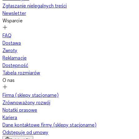
Zgłaszanie nielegalnych treści
Newsletter
Wsparcie
FAQ
Dostawa
Zwroty
Reklamacje
Dostępność
Tabela rozmiarów
O nas
Firma (sklepy stacjonarne)
Zrównoważony rozwój
Notatki prasowe
Kariera
Dane kontaktowe firmy (sklepy stacjonarne)
Odstępuję od umowy