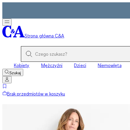
Strona główna C&A
Kobiety
Mężczyźni
Dzieci
Niemowlęta
Szukaj
Brak przedmiotów w koszyku