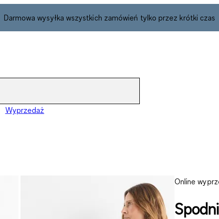
Darmowa wysyłka wszystkich zamówień tylko przez krótki czas
Wyprzedaż
Online wypr
Spodni