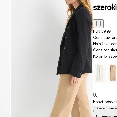
szerok
PLN 59,99
Cena zawiera
Najniższa ce
Cena regula
Kolor
:
brązo
Koszt odsyłk
Dowiedz się w
Szczegóły pro