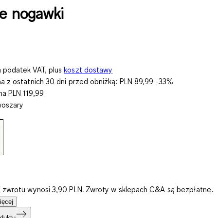
ie nogawki
 podatek VAT, plus
koszt dostawy
na z ostatnich 30 dni przed obniżką:
PLN 89,99
-33%
rna
PLN 119,99
woszary
i zwrotu wynosi 3,90 PLN. Zwroty w sklepach C&A są bezpłatne.
ięcej
duktu