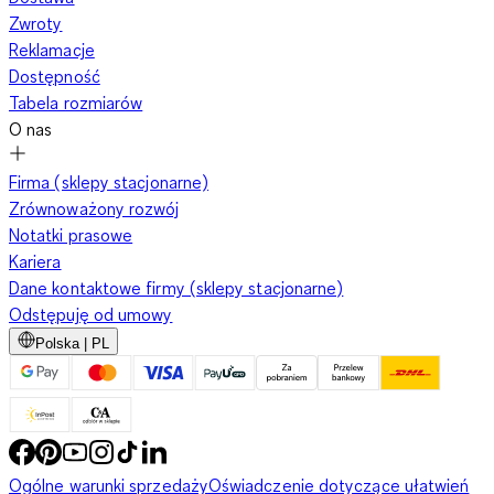
Zwroty
Reklamacje
Dostępność
Tabela rozmiarów
O nas
Firma (sklepy stacjonarne)
Zrównoważony rozwój
Notatki prasowe
Kariera
Dane kontaktowe firmy (sklepy stacjonarne)
Odstępuję od umowy
Polska | PL
Ogólne warunki sprzedaży
Oświadczenie dotyczące ułatwień