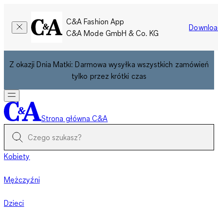
C&A Fashion App
Downloa
C&A Mode GmbH & Co. KG
Z okazji Dnia Matki: Darmowa wysyłka wszystkich zamówień
tylko przez krótki czas
Strona główna C&A
Kobiety
Mężczyźni
Dzieci