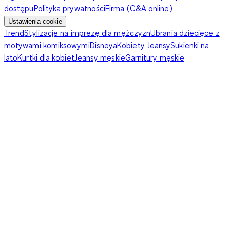
dostępu
Polityka prywatności
Firma (C&A online)
Ustawienia cookie
Trend
Stylizacje na imprezę dla mężczyzn
Ubrania dziecięce z
motywami komiksowymi
Disneya
Kobiety Jeansy
Sukienki na
lato
Kurtki dla kobiet
Jeansy męskie
Garnitury męskie