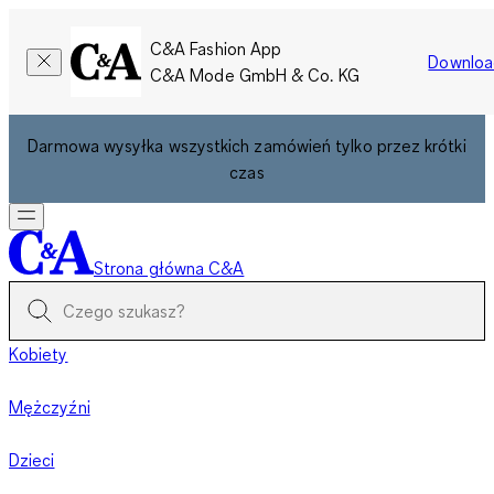
C&A Fashion App
Downloa
C&A Mode GmbH & Co. KG
Darmowa wysyłka wszystkich zamówień tylko przez krótki
czas
Strona główna C&A
Kobiety
Mężczyźni
Dzieci