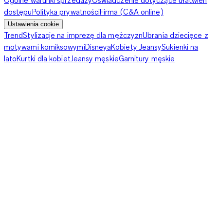
dostępu
Polityka prywatności
Firma (C&A online)
Ustawienia cookie
Trend
Stylizacje na imprezę dla mężczyzn
Ubrania dziecięce z
motywami komiksowymi
Disneya
Kobiety Jeansy
Sukienki na
lato
Kurtki dla kobiet
Jeansy męskie
Garnitury męskie