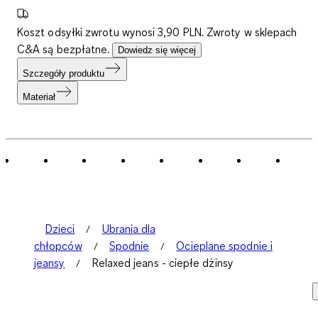
Koszt odsyłki zwrotu wynosi 3,90 PLN. Zwroty w sklepach
C&A są bezpłatne.
Dowiedz się więcej
Szczegóły produktu
Materiał
Dzieci
Ubrania dla
chłopców
Spodnie
Ocieplane spodnie i
jeansy
Relaxed jeans - ciepłe dżinsy