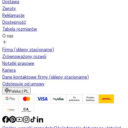
Dostawa
Zwroty
Reklamacje
Dostępność
Tabela rozmiarów
O nas
Firma (sklepy stacjonarne)
Zrównoważony rozwój
Notatki prasowe
Kariera
Dane kontaktowe firmy (sklepy stacjonarne)
Odstępuję od umowy
Polska | PL
Ogólne warunki sprzedaży
Oświadczenie dotyczące ułatwień