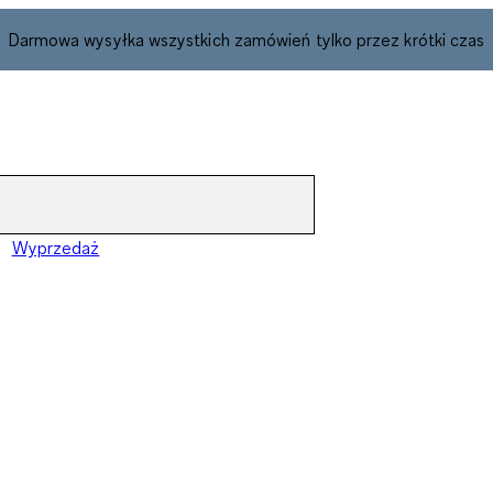
Darmowa wysyłka wszystkich zamówień tylko przez krótki czas
Wyprzedaż