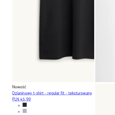
Nowość
Dzianinowy t-shirt - regular fit - teksturowany
PLN 45,99