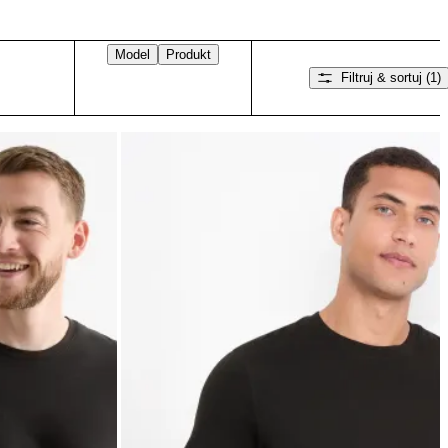
Model
Produkt
Filtruj & sortuj
(1)
Przesuń w prawo