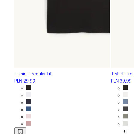
T-shirt - regular fit
T-shirt - re
PLN 29,99
PLN 39,99
+1