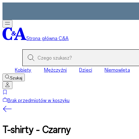
Strona główna C&A
Kobiety
Mężczyźni
Dzieci
Niemowlęta
Szukaj
Brak przedmiotów w koszyku
T-shirty - Czarny