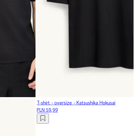
T-shirt - oversize - Katsushika Hokusai
PLN 59,99