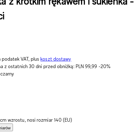
ka z krótkim rękawem i sukienka -
ci
 podatek VAT, plus
koszt dostawy
na z ostatnich 30 dni przed obniżką:
PLN 99,99
-20%
 czarny
cm wzrostu, nosi rozmiar 140 (EU)
miarów