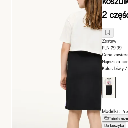
koszul
2 częś
Zestaw
PLN 79,99
Cena zawiera
Najniższa ce
Kolor
:
biały /
Modelka: 145
Tabela roz
Do koszyka