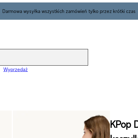
Darmowa wysyłka wszystkich zamówień tylko przez krótki czas
Wyprzedaż
KPop D