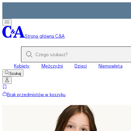
Strona główna C&A
Kobiety
Mężczyźni
Dzieci
Niemowlęta
Szukaj
Brak przedmiotów w koszyku