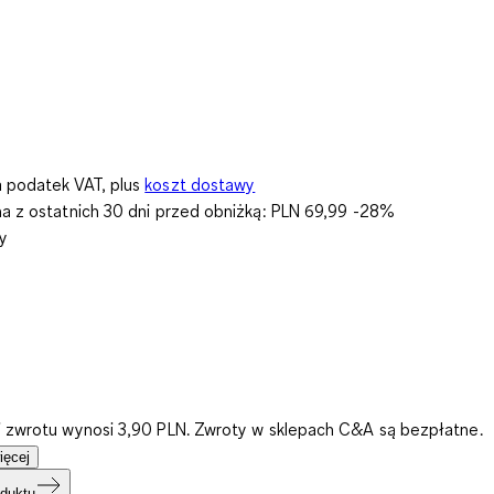
 podatek VAT, plus
koszt dostawy
na z ostatnich 30 dni przed obniżką:
PLN 69,99
-28%
y
i zwrotu wynosi 3,90 PLN. Zwroty w sklepach C&A są bezpłatne.
ięcej
duktu