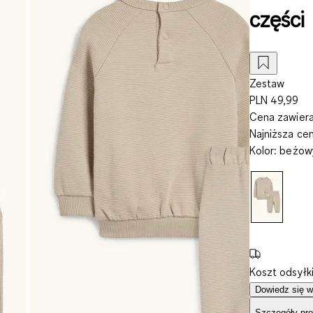
części
Zestaw
PLN 49,99
Cena zawiera
Najniższa ce
Kolor
:
beżow
Koszt odsyłk
Dowiedz się w
Szczegóły pro