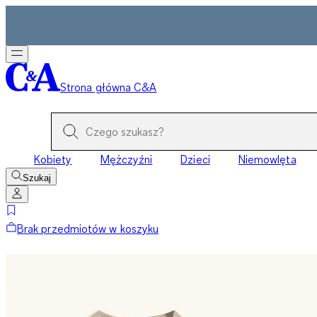
Strona główna C&A
Kobiety
Mężczyźni
Dzieci
Niemowlęta
Szukaj
Brak przedmiotów w koszyku