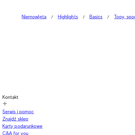
Niemowlęta
Highlights
Basics
Topy, spo
Kontakt
Serwis i pomoc
Znajdź sklep
Karty podarunkowe
C&A for you