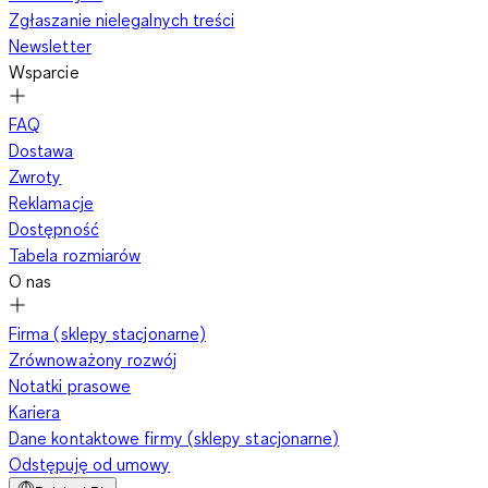
Zgłaszanie nielegalnych treści
Newsletter
Wsparcie
FAQ
Dostawa
Zwroty
Reklamacje
Dostępność
Tabela rozmiarów
O nas
Firma (sklepy stacjonarne)
Zrównoważony rozwój
Notatki prasowe
Kariera
Dane kontaktowe firmy (sklepy stacjonarne)
Odstępuję od umowy