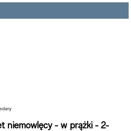
zedany
t niemowlęcy - w prążki - 2-