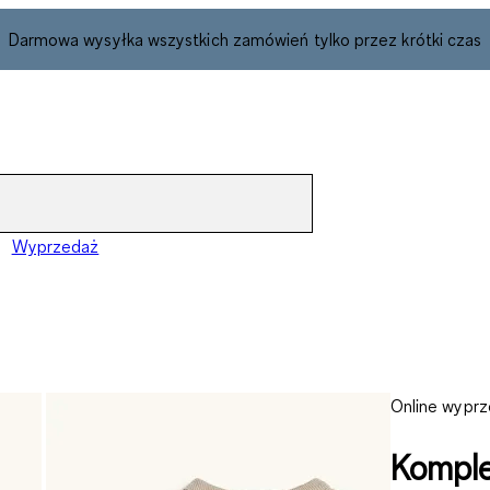
Darmowa wysyłka wszystkich zamówień tylko przez krótki czas
Wyprzedaż
Online wypr
Komple