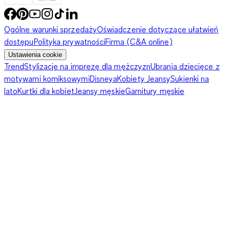
Ogólne warunki sprzedaży
Oświadczenie dotyczące ułatwień
dostępu
Polityka prywatności
Firma (C&A online)
Ustawienia cookie
Trend
Stylizacje na imprezę dla mężczyzn
Ubrania dziecięce z
motywami komiksowymi
Disneya
Kobiety Jeansy
Sukienki na
lato
Kurtki dla kobiet
Jeansy męskie
Garnitury męskie