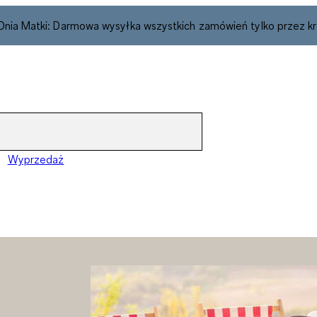
 Dnia Matki: Darmowa wysyłka wszystkich zamówień tylko przez kr
Wyprzedaż