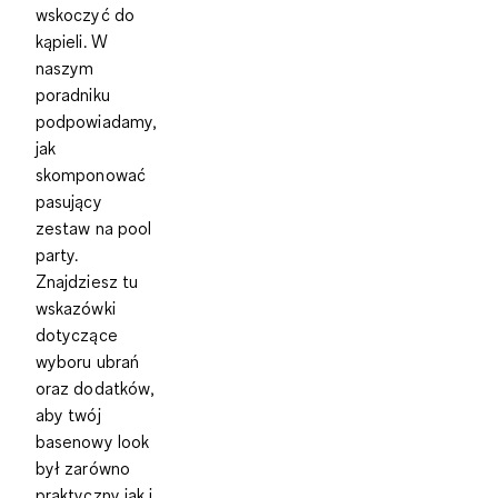
wskoczyć do
kąpieli. W
naszym
poradniku
podpowiadamy,
jak
skomponować
pasujący
zestaw na pool
party.
Znajdziesz tu
wskazówki
dotyczące
wyboru ubrań
oraz dodatków
,
aby twój
basenowy look
był zarówno
praktyczny jak i