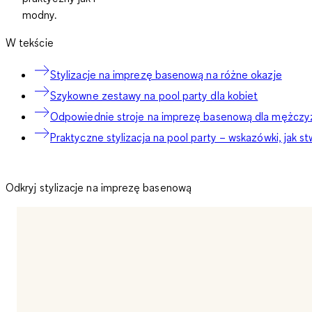
modny.
W tekście
Stylizacje na imprezę basenową na różne okazje
Szykowne zestawy na pool party dla kobiet
Odpowiednie stroje na imprezę basenową dla mężczy
Praktyczne stylizacja na pool party – wskazówki, jak 
Odkryj stylizacje na imprezę basenową