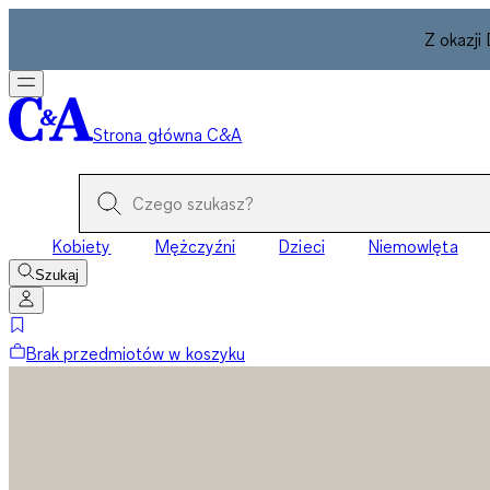
Z okazji
Strona główna C&A
Kobiety
Mężczyźni
Dzieci
Niemowlęta
Szukaj
Brak przedmiotów w koszyku