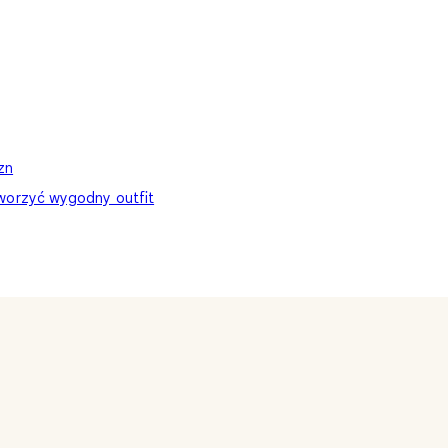
zn
stworzyć wygodny outfit