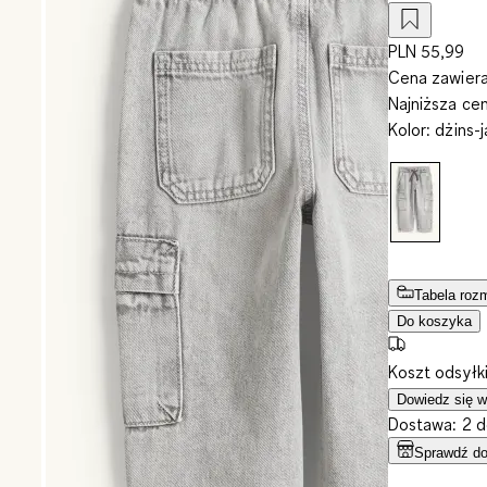
PLN 55,99
Cena zawiera
Najniższa ce
Kolor
:
dżins-
Tabela roz
Do koszyka
Koszt odsyłk
Dowiedz się w
Dostawa: 2 d
Sprawdź do