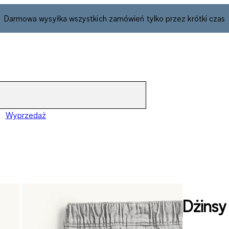
Darmowa wysyłka wszystkich zamówień tylko przez krótki czas
Wyprzedaż
Dżinsy