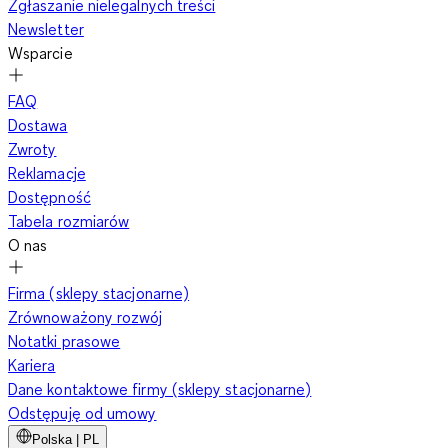
Zgłaszanie nielegalnych treści
Newsletter
Wsparcie
FAQ
Dostawa
Zwroty
Reklamacje
Dostępność
Tabela rozmiarów
O nas
Firma (sklepy stacjonarne)
Zrównoważony rozwój
Notatki prasowe
Kariera
Dane kontaktowe firmy (sklepy stacjonarne)
Odstępuję od umowy
Polska | PL