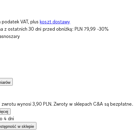
 podatek VAT, plus
koszt dostawy
na z ostatnich 30 dni przed obniżką:
PLN 79,99
-30%
jasnoszary
miarów
i zwrotu wynosi 3,90 PLN. Zwroty w sklepach C&A są bezpłatne.
ięcej
o 4 dni
stępność w sklepie