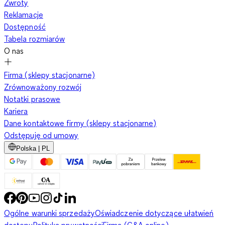
Zwroty
Reklamacje
Dostępność
Tabela rozmiarów
O nas
Firma (sklepy stacjonarne)
Zrównoważony rozwój
Notatki prasowe
Kariera
Dane kontaktowe firmy (sklepy stacjonarne)
Odstępuję od umowy
Polska | PL
Ogólne warunki sprzedaży
Oświadczenie dotyczące ułatwień
dostępu
Polityka prywatności
Firma (C&A online)