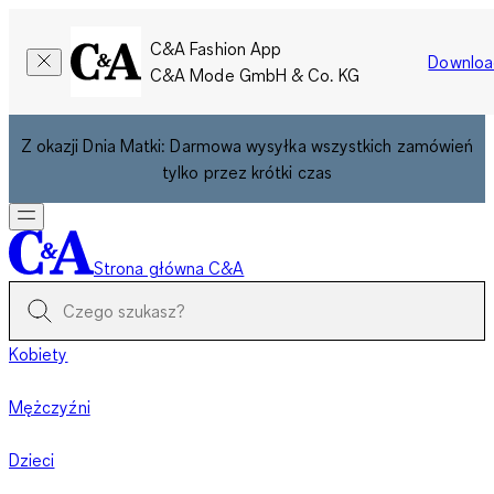
C&A Fashion App
Downloa
C&A Mode GmbH & Co. KG
Z okazji Dnia Matki: Darmowa wysyłka wszystkich zamówień
tylko przez krótki czas
Strona główna C&A
Kobiety
Mężczyźni
Dzieci