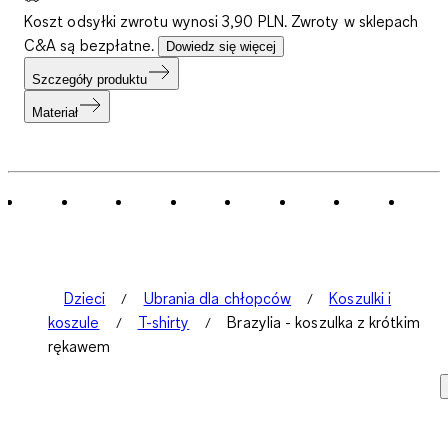
Koszt odsyłki zwrotu wynosi 3,90 PLN. Zwroty w sklepach
C&A są bezpłatne.
Dowiedz się więcej
Szczegóły produktu
Materiał
Dzieci
Ubrania dla chłopców
Koszulki i
koszule
T-shirty
Brazylia - koszulka z krótkim
rękawem