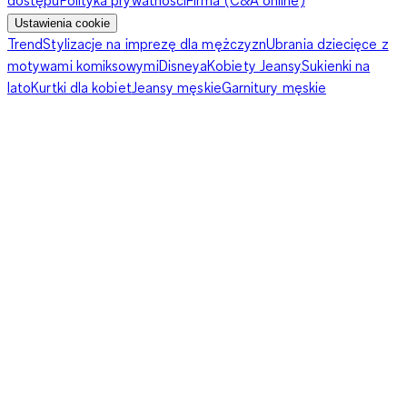
Ustawienia cookie
Trend
Stylizacje na imprezę dla mężczyzn
Ubrania dziecięce z
motywami komiksowymi
Disneya
Kobiety Jeansy
Sukienki na
lato
Kurtki dla kobiet
Jeansy męskie
Garnitury męskie