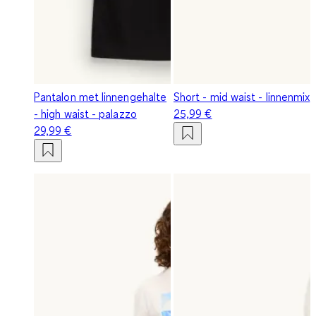
Pantalon met linnengehalte
Short - mid waist - linnenmix
- high waist - palazzo
25,99 €
29,99 €