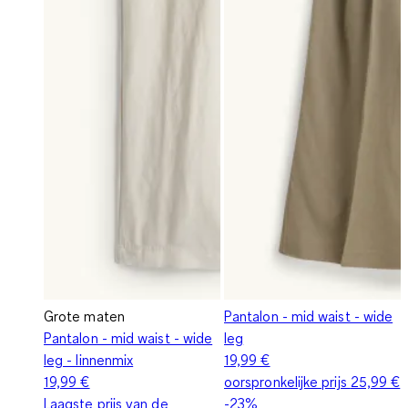
Grote maten
Pantalon - mid waist - wide
Pantalon - mid waist - wide
leg
leg - linnenmix
19,99 €
19,99 €
oorspronkelijke prijs
25,99 €
Laagste prijs van de
-23%