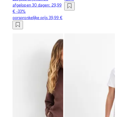
afgelopen 30 dagen:
29,99
€
-33%
oorspronkelijke prijs
39,99 €