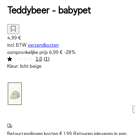
Teddybeer - babypet
4,99 €
incl. BTW
verzendkosten
oorspronkelijke prijs
6,99 €
-28%
1.0
(1)
Lees
Kleur
:
licht beige
1
beoordeling.
Dezelfde
paginalink.
Retourzendingen kosten € 1,99. Retouren inleveren in een