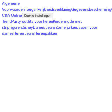
Algemene
Voorwaarden
Toegankelijkheidsverklaring
Gegevensbescherming
C&A Online
Cookie-instellingen
Trend
Party outfits voor heren
Kindermode met
stripfiguren
Disney
Dames Jeans
Zomerjurken
Jassen voor
dames
Heren Jeans
Herenpakken