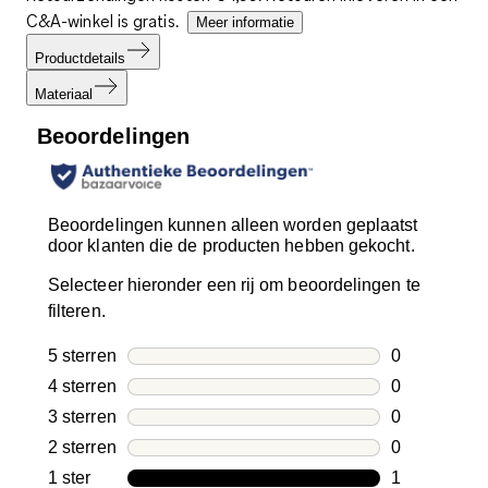
C&A-winkel is gratis.
Meer informatie
Productdetails
Materiaal
Beoordelingen
Beoordelingen kunnen alleen worden geplaatst
door klanten die de producten hebben gekocht.
Selecteer hieronder een rij om beoordelingen te
filteren.
5 sterren
sterren
0
0 beoordelin
4 sterren
sterren
0
0 beoordelin
3 sterren
sterren
0
0 beoordelin
2 sterren
sterren
0
0 beoordelin
1 ster
sterren
1