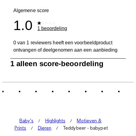
1 beoordelin
Algemene score
1.0
1 beoordeling
0 van 1 reviewers heeft een voorbeeldproduct
ontvangen of deelgenomen aan een aanbieding
1
1 alleen score-beoordeling
tot
0
van
1
Beoordeling.
Baby’s
Highlights
Motieven &
Prints
Dieren
Teddybeer - babypet