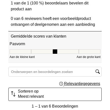
1 van de 1 (100 %) beoordelaars bevelen dit
product aan
0 van 6 reviewers heeft een voorbeeldproduct
ontvangen of deelgenomen aan een aanbieding
Gemiddelde scores van klanten
Pasvorm
Pasvorm, 3 van 5, waarbij 1 gelijk is aan Aan de kleine ka
Aan de kleine kant
Aan de grote kant
Onderwerpen en beoordelingen zoeken per regio
Relevantiegegevens
Geef 
Sorteren op
Meest relevant
1
1
–
1 van 6
Beoordelingen
tot