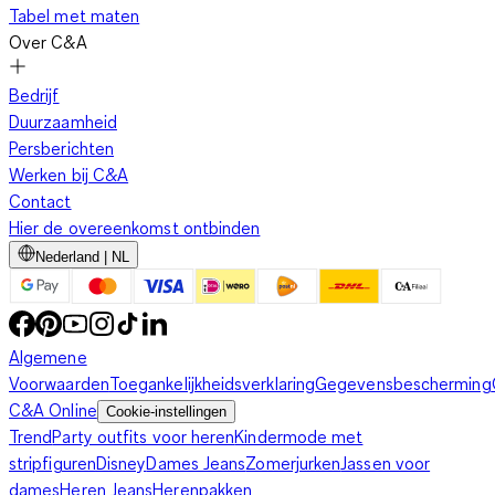
Tabel met maten
Over C&A
Bedrijf
Duurzaamheid
Persberichten
Werken bij C&A
Contact
Hier de overeenkomst ontbinden
Nederland | NL
Algemene
Voorwaarden
Toegankelijkheidsverklaring
Gegevensbescherming
C&A Online
Cookie-instellingen
Trend
Party outfits voor heren
Kindermode met
stripfiguren
Disney
Dames Jeans
Zomerjurken
Jassen voor
dames
Heren Jeans
Herenpakken