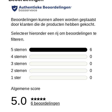
Beoordelingen kunnen alleen worden geplaatst
door klanten die de producten hebben gekocht.
Selecteer hieronder een rij om beoordelingen te
filteren.
5 sterren
sterren
6
6 beoordelin
4 sterren
sterren
0
0 beoordelin
3 sterren
sterren
0
0 beoordelin
2 sterren
sterren
0
0 beoordelin
1 ster
sterren
0
0 beoordelin
Algemene score
5.0
6 beoordelingen