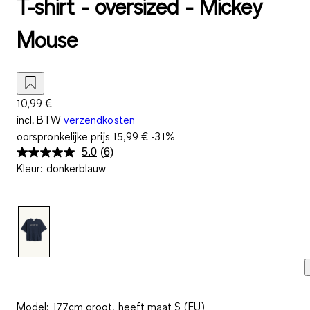
T-shirt - oversized - Mickey
Mouse
10,99 €
incl. BTW
verzendkosten
oorspronkelijke prijs
15,99 €
-31%
5.0
(6)
Lees
Kleur
:
donkerblauw
6
beoordelingen.
Dezelfde
paginalink.
Model: 177cm groot, heeft maat S (EU)