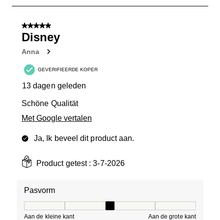
1
van
5 van 5 sterren.
6
Disney
Beoordelingen.
Anna
GEVERIFIEERDE KOPER
13 dagen geleden
Schöne Qualität
Met Google vertalen
Ja, Ik beveel dit product aan.
Product getest :
3-7-2026
Pasvorm
Pasvorm, 3 van 5, waarbij 1 gelijk is aan Aan de kleine 
Aan de kleine kant
Aan de grote kant