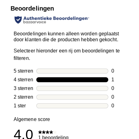
Beoordelingen
Beoordelingen kunnen alleen worden geplaatst
door klanten die de producten hebben gekocht.
Selecteer hieronder een rij om beoordelingen te
filteren.
5 sterren
sterren
0
0 beoordelin
4 sterren
sterren
1
1 beoordelin
3 sterren
sterren
0
0 beoordelin
2 sterren
sterren
0
0 beoordelin
1 ster
sterren
0
0 beoordelin
Algemene score
4.0
1 beoordeling