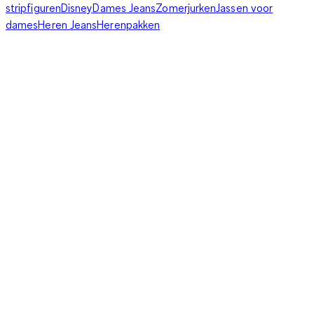
stripfiguren
Disney
Dames Jeans
Zomerjurken
Jassen voor
dames
Heren Jeans
Herenpakken