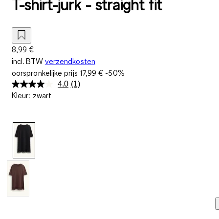
T-shirt-jurk - straight fit
8,99 €
incl. BTW
verzendkosten
oorspronkelijke prijs
17,99 €
-50%
4.0
(1)
Lees
Kleur
:
zwart
1
beoordeling.
Dezelfde
paginalink.