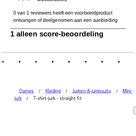
0 van 1 reviewers heeft een voorbeeldproduct
ontvangen of deelgenomen aan een aanbieding
1
1 alleen score-beoordeling
tot
0
van
1
Beoordeling.
Dames
Kleding
Jurken & jumpsuits
Mini-
jurk
T-shirt-jurk - straight fit