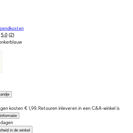
rzendkosten
5.0
(2)
Lees
onkerblauw
2
beoordelingen.
Dezelfde
paginalink.
mandje
gen kosten € 1,99. Retouren inleveren in een C&A-winkel is
informatie
4 dagen
heid in de winkel