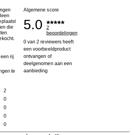
ingen
Algemene score
leen
5.0
plaatst
ten die
2
ten
beoordelingen
ekocht.
0 van 2 reviewers heeft
een voorbeeldproduct
ontvangen of
een rij
deelgenomen aan een
aanbieding
ngen te
terren
2
2 beoordelingen met 5 sterren.
terren
0
0 beoordelingen met 4 sterren.
terren
0
0 beoordelingen met 3 sterren.
terren
0
0 beoordelingen met 2 sterren.
ren
0
0 beoordelingen met 1 ster.