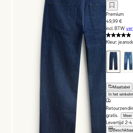
Premium
49,99 €
incl. BTW
ve
Kleur
:
jeansd
Maattabel
In het winkel
Retourzendin
gratis.
Meer 
Levertijd 2-
Beschikbaar