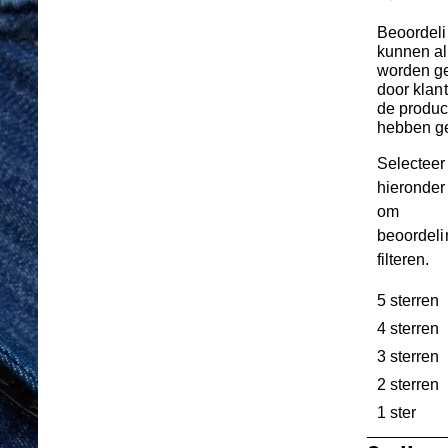
Beoordel
kunnen al
worden ge
door klan
de produc
hebben g
Selecteer
hieronder 
om
beoordeli
filteren.
5 sterren
s
4 sterren
s
3 sterren
s
2 sterren
s
1 ster
ster