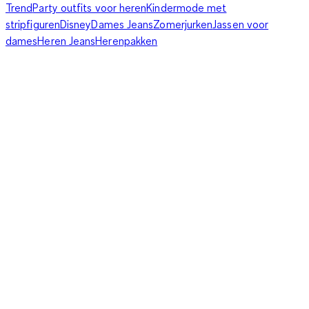
Trend
Party outfits voor heren
Kindermode met
stripfiguren
Disney
Dames Jeans
Zomerjurken
Jassen voor
dames
Heren Jeans
Herenpakken