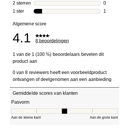
0 beoordelin
2 sterren
sterren
0
0 beoordelin
1 ster
sterren
1
1 beoordelin
Algemene score
4.1
8 beoordelingen
1 van de 1 (100 %) beoordelaars bevelen dit
product aan
0 van 8 reviewers heeft een voorbeeldproduct
ontvangen of deelgenomen aan een aanbieding
Gemiddelde scores van klanten
Pasvorm
Pasvorm, 3 van 5, waarbij 1 gelijk is aan Aan de kleine ka
Aan de kleine kant
Aan de grote kant