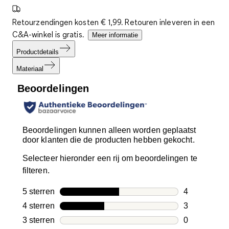
Retourzendingen kosten € 1,99. Retouren inleveren in een
C&A-winkel is gratis.
Meer informatie
Productdetails
Materiaal
Beoordelingen
Beoordelingen kunnen alleen worden geplaatst
door klanten die de producten hebben gekocht.
Selecteer hieronder een rij om beoordelingen te
filteren.
5 sterren
sterren
4
4 beoordelin
4 sterren
sterren
3
3 beoordelin
3 sterren
sterren
0