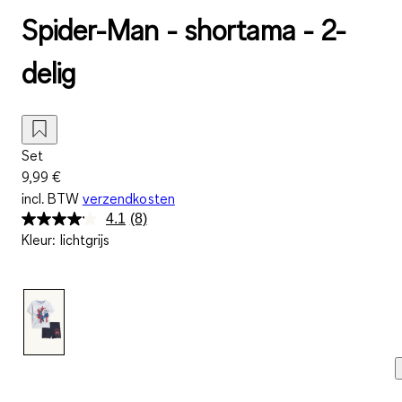
Spider-Man - shortama - 2-
delig
Set
9,99 €
incl. BTW
verzendkosten
4.1
(8)
Lees
Kleur
:
lichtgrijs
8
beoordelingen.
Dezelfde
paginalink.