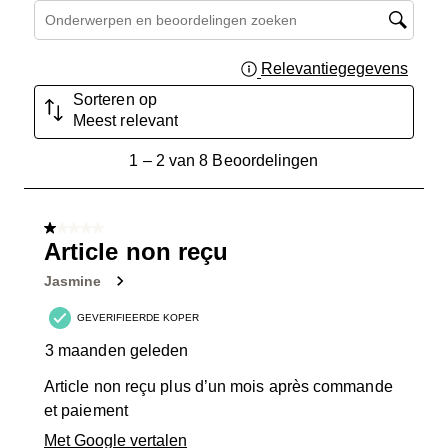
Onderwerpen en beoordelingen zoeken per regio
Relevantiegegevens
Geef 
Sorteren op
Meest relevant
1
1
–
2 van 8
Beoordelingen
tot
2
van
1 van 5 sterren.
8
Article non reçu
Beoordelingen.
Jasmine
GEVERIFIEERDE KOPER
3 maanden geleden
Article non reçu plus d’un mois après commande
et paiement
Met Google vertalen