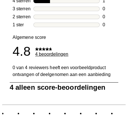
4 sterren
sterren
1
1 beoordelin
3 sterren
sterren
0
0 beoordelin
2 sterren
sterren
0
0 beoordelin
1 ster
sterren
0
0 beoordelin
Algemene score
4.8
4 beoordelingen
0 van 4 reviewers heeft een voorbeeldproduct
ontvangen of deelgenomen aan een aanbieding
1
4 alleen score-beoordelingen
tot
0
van
4
Beoordelingen.