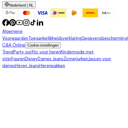
Nederland | NL
Algemene
Voorwaarden
Toegankelijkheidsverklaring
Gegevensbescherming
C&A Online
Cookie-instellingen
Trend
Party outfits voor heren
Kindermode met
stripfiguren
Disney
Dames Jeans
Zomerjurken
Jassen voor
dames
Heren Jeans
Herenpakken