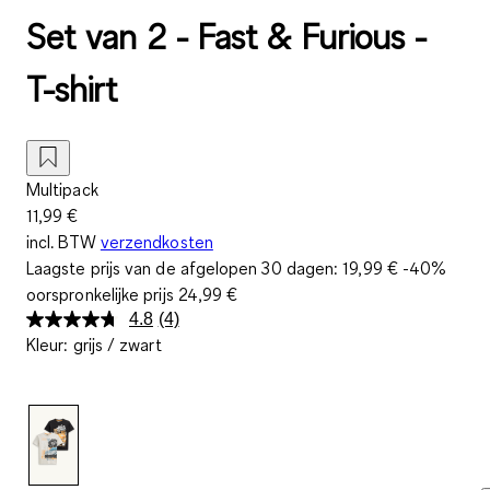
Set van 2 - Fast & Furious -
T-shirt
Multipack
11,99 €
incl. BTW
verzendkosten
Laagste prijs van de afgelopen 30 dagen:
19,99 €
-40%
oorspronkelijke prijs
24,99 €
4.8
(4)
Lees
Kleur
:
grijs / zwart
4
beoordelingen.
Dezelfde
paginalink.