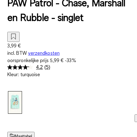
PAW Patrol - Chase, Marshall
en Rubble - singlet
3,99 €
incl. BTW
verzendkosten
oorspronkelijke prijs
5,99 €
-33%
4.2
(5)
Lees
Kleur
:
turquoise
5
beoordelingen.
Dezelfde
paginalink.
Maattabel