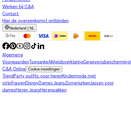
Werken bij C&A
Contact
Hier de overeenkomst ontbinden
Nederland | NL
Algemene
Voorwaarden
Toegankelijkheidsverklaring
Gegevensbescherming
C&A Online
Cookie-instellingen
Trend
Party outfits voor heren
Kindermode met
stripfiguren
Disney
Dames Jeans
Zomerjurken
Jassen voor
dames
Heren Jeans
Herenpakken