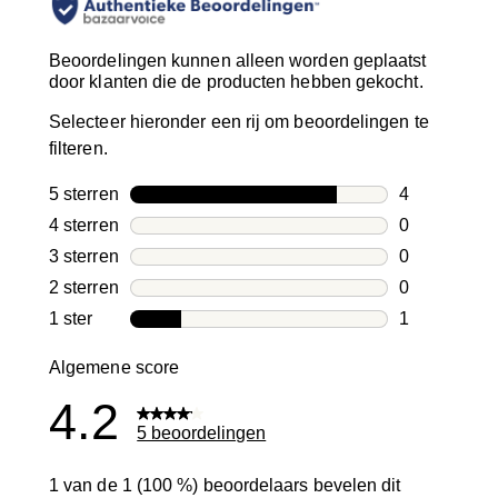
Beoordelingen kunnen alleen worden geplaatst
door klanten die de producten hebben gekocht.
Selecteer hieronder een rij om beoordelingen te
filteren.
5 sterren
sterren
4
4 beoordelin
4 sterren
sterren
0
0 beoordelin
3 sterren
sterren
0
0 beoordelin
2 sterren
sterren
0
0 beoordelin
1 ster
sterren
1
1 beoordelin
Algemene score
4.2
5 beoordelingen
1 van de 1 (100 %) beoordelaars bevelen dit