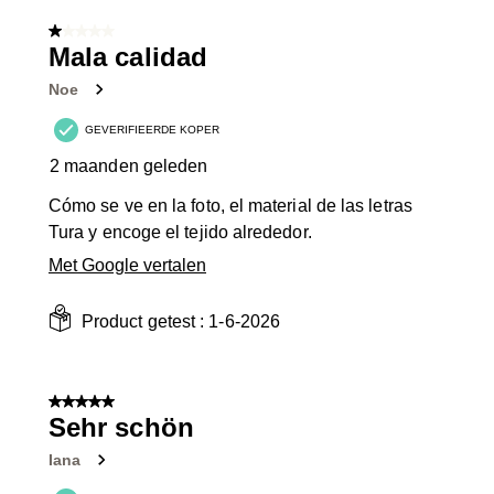
van
1 van 5 sterren.
5
Mala calidad
Beoordelingen.
Noe
GEVERIFIEERDE KOPER
2 maanden geleden
Cómo se ve en la foto, el material de las letras
Tura y encoge el tejido alrededor.
Met Google vertalen
Product getest :
1-6-2026
5 van 5 sterren.
Sehr schön
Iana