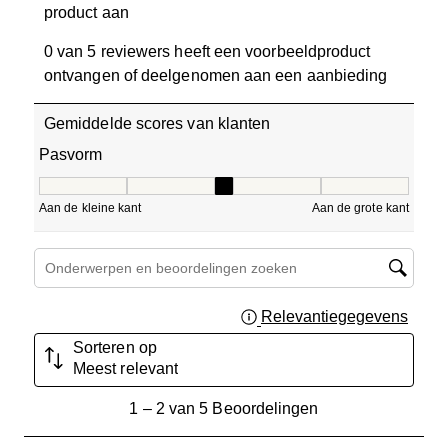
product aan
0 van 5 reviewers heeft een voorbeeldproduct
ontvangen of deelgenomen aan een aanbieding
Gemiddelde scores van klanten
Pasvorm
Pasvorm, 3 van 5, waarbij 1 gelijk is aan Aan de kleine ka
Aan de kleine kant
Aan de grote kant
Onderwerpen en beoordelingen zoeken per regio
Relevantiegegevens
Geef 
Sorteren op
Meest relevant
1
1
–
2 van 5
Beoordelingen
tot
2