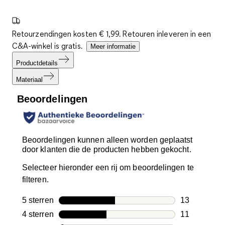
Retourzendingen kosten € 1,99. Retouren inleveren in een
C&A-winkel is gratis.
Meer informatie
Productdetails
Materiaal
Beoordelingen
Beoordelingen kunnen alleen worden geplaatst
door klanten die de producten hebben gekocht.
Selecteer hieronder een rij om beoordelingen te
filteren.
5 sterren
sterren
13
13 beoordeli
4 sterren
sterren
11