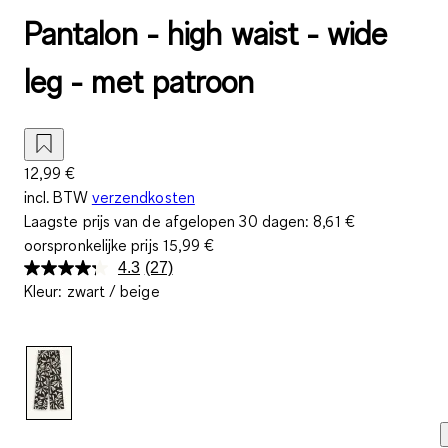
Pantalon - high waist - wide
leg - met patroon
12,99 €
incl. BTW
verzendkosten
Laagste prijs van de afgelopen 30 dagen:
8,61 €
oorspronkelijke prijs
15,99 €
4.3
(27)
Lees
Kleur
:
zwart / beige
27
beoordelingen.
Dezelfde
paginalink.