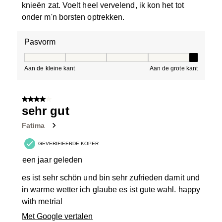
knieën zat. Voelt heel vervelend, ik kon het tot
onder m'n borsten optrekken.
Pasvorm
Pasvorm, 5 van 5, waarbij 1 gelijk is aan Aan de kleine 
Aan de kleine kant
Aan de grote kant
4 van 5 sterren.
sehr gut
Fatima
GEVERIFIEERDE KOPER
een jaar geleden
es ist sehr schön und bin sehr zufrieden damit und
in warme wetter ich glaube es ist gute wahl. happy
with metrial
Met Google vertalen