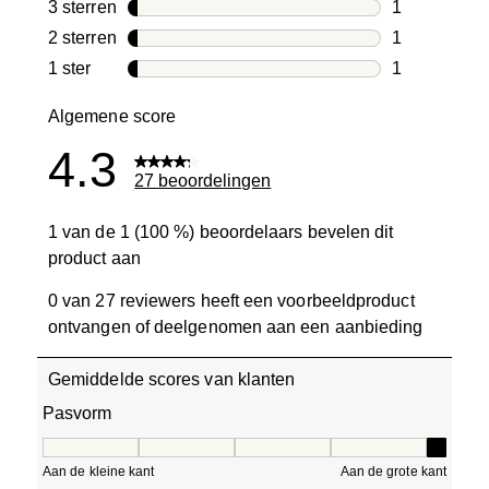
11 beoordeli
3 sterren
sterren
1
1 beoordelin
2 sterren
sterren
1
1 beoordelin
1 ster
sterren
1
1 beoordelin
Algemene score
4.3
27 beoordelingen
1 van de 1 (100 %) beoordelaars bevelen dit
product aan
0 van 27 reviewers heeft een voorbeeldproduct
ontvangen of deelgenomen aan een aanbieding
Gemiddelde scores van klanten
Pasvorm
Pasvorm, 5 van 5, waarbij 1 gelijk is aan Aan de kleine ka
Aan de kleine kant
Aan de grote kant