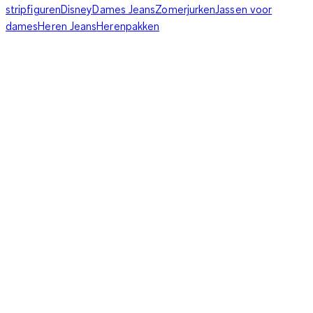
stripfiguren
Disney
Dames Jeans
Zomerjurken
Jassen voor
dames
Heren Jeans
Herenpakken