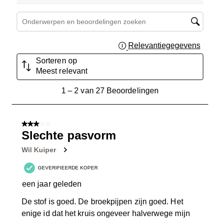
Onderwerpen en beoordelingen zoeken per regio
Relevantiegegevens
Geef 
Sorteren op
Meest relevant
1
1
–
2 van 27
Beoordelingen
tot
2
van
3 van 5 sterren.
27
Slechte pasvorm
Beoordelingen.
Wil Kuiper
GEVERIFIEERDE KOPER
een jaar geleden
De stof is goed. De broekpijpen zijn goed. Het
enige id dat het kruis ongeveer halverwege mijn