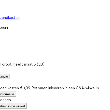
rzendkosten
bruin
 groot, heeft maat S (EU)
mandje
gen kosten € 1,99. Retouren inleveren in een C&A-winkel is
informatie
4 dagen
heid in de winkel