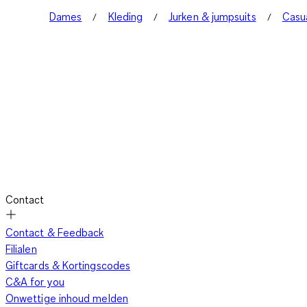
Dames
Kleding
Jurken & jumpsuits
Casua
Contact
Contact & Feedback
Filialen
Giftcards & Kortingscodes
C&A for you
Onwettige inhoud melden