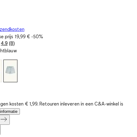
rzendkosten
ke prijs
19,99 €
-50%
4.9
(8)
Lees
chtblauw
8
beoordelingen.
Dezelfde
paginalink.
gen kosten € 1,99. Retouren inleveren in een C&A-winkel is
informatie