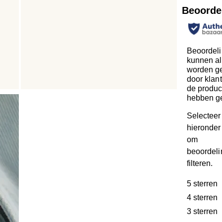
Beoorde
Beoordel
kunnen al
worden ge
door klan
de produc
hebben g
Selecteer
hieronder 
om
beoordeli
filteren.
5 sterren
s
4 sterren
s
3 sterren
s