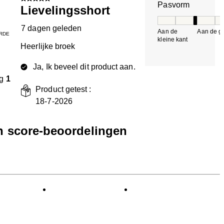
Pasvorm
Lievelingsshort
Pasvorm, 3 van 5, 
7 dagen geleden
Aan de
Aan de gr
RDE
kleine kant
k
Heerlijke broek
Ja, Ik beveel dit product aan.
g
1
Product getest :
18-7-2026
en score-beoordelingen