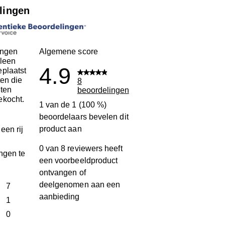
lingen
ingen
Algemene score
leen
4.9
plaatst
ten die
8
ten
beoordelingen
ekocht.
1 van de 1 (100 %)
beoordelaars bevelen dit
product aan
een rij
0 van 8 reviewers heeft
ngen te
een voorbeeldproduct
ontvangen of
deelgenomen aan een
terren
7
aanbieding
7 beoordelingen met 5 sterren.
terren
1
1 beoordeling met 4 sterren.
terren
0