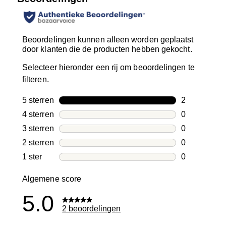
Beoordelingen kunnen alleen worden geplaatst
door klanten die de producten hebben gekocht.
Selecteer hieronder een rij om beoordelingen te
filteren.
5 sterren
sterren
2
2 beoordelin
4 sterren
sterren
0
0 beoordelin
3 sterren
sterren
0
0 beoordelin
2 sterren
sterren
0
0 beoordelin
1 ster
sterren
0
0 beoordelin
Algemene score
5.0
2 beoordelingen