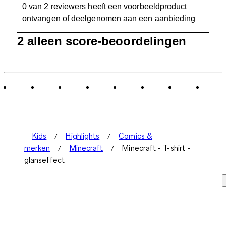
0 van 2 reviewers heeft een voorbeeldproduct
ontvangen of deelgenomen aan een aanbieding
1
2 alleen score-beoordelingen
tot
0
van
2
Beoordelingen.
Kids
Highlights
Comics &
merken
Minecraft
Minecraft - T-shirt -
glanseffect