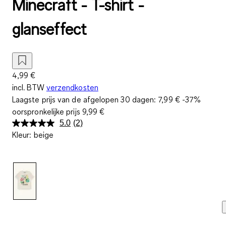
Minecraft - T-shirt -
glanseffect
4,99 €
incl. BTW
verzendkosten
Laagste prijs van de afgelopen 30 dagen:
7,99 €
-37%
oorspronkelijke prijs
9,99 €
5.0
(2)
Lees
Kleur
:
beige
2
beoordelingen.
Dezelfde
paginalink.