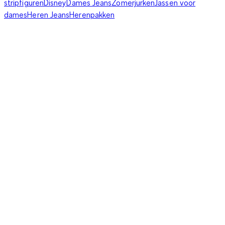
stripfiguren
Disney
Dames Jeans
Zomerjurken
Jassen voor
dames
Heren Jeans
Herenpakken