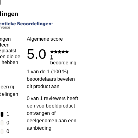
lingen
ingen
Algemene score
leen
5.0
plaatst
ten die de
1
n hebben
beoordeling
1 van de 1 (100 %)
beoordelaars bevelen
dit product aan
een rij
delingen
0 van 1 reviewers heeft
een voorbeeldproduct
ontvangen of
terren
1
deelgenomen aan een
1 beoordeling met 5 sterren.
terren
0
aanbieding
0 beoordelingen met 4 sterren.
terren
0