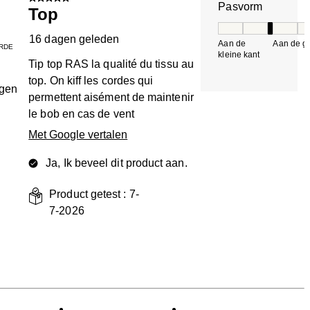
Pasvorm
Top
Pasvorm, 3 van 5, 
16 dagen geleden
Aan de
Aan de gr
RDE
kleine kant
k
Tip top RAS la qualité du tissu au
top. On kiff les cordes qui
ngen
permettent aisément de maintenir
le bob en cas de vent
Met Google vertalen
Ja, Ik beveel dit product aan.
Product getest :
7-
7-2026