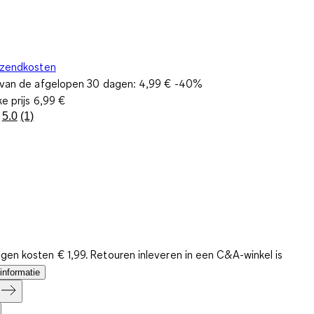
rzendkosten
s van de afgelopen 30 dagen:
4,99 €
-40%
ke prijs
6,99 €
5.0
(1)
Lees
1
beoordeling.
Dezelfde
paginalink.
gen kosten € 1,99. Retouren inleveren in een C&A-winkel is
informatie