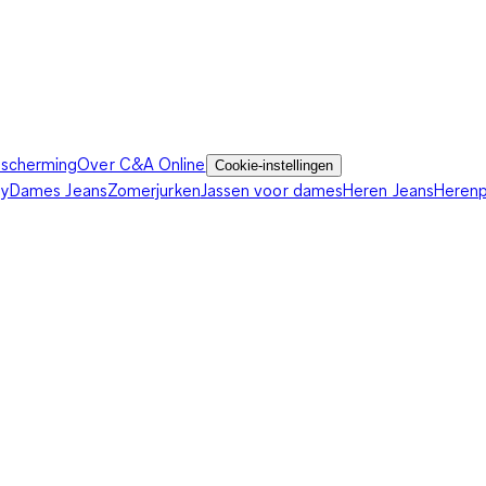
scherming
Over C&A Online
Cookie-instellingen
ey
Dames Jeans
Zomerjurken
Jassen voor dames
Heren Jeans
Heren