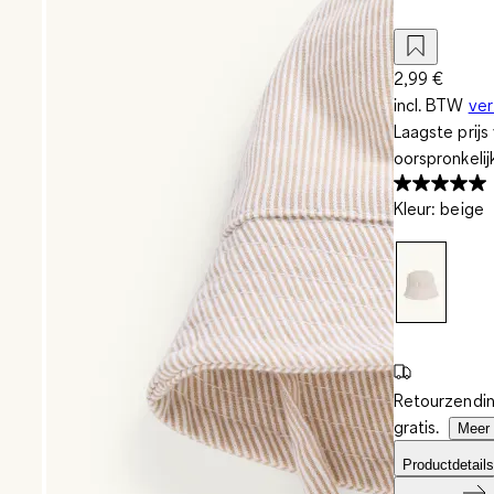
2,99 €
incl. BTW
ve
Laagste prij
oorspronkelij
Kleur
:
beige
Retourzendin
gratis.
Meer 
Productdetails