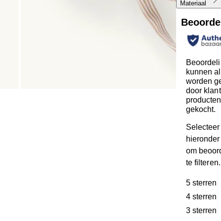
Materiaal
Beoorde
Beoordel
kunnen al
worden ge
door klan
producte
gekocht.
Selecteer
hieronder 
om beoor
te filteren.
5 sterren
s
4 sterren
s
3 sterren
s