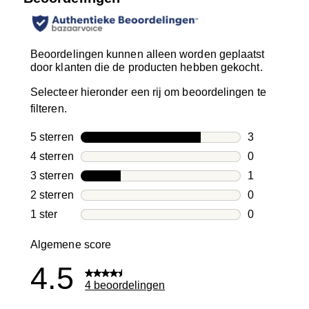
Beoordelingen kunnen alleen worden geplaatst
door klanten die de producten hebben gekocht.
Selecteer hieronder een rij om beoordelingen te
filteren.
5 sterren
sterren
3
3 beoordelin
4 sterren
sterren
0
0 beoordelin
3 sterren
sterren
1
1 beoordelin
2 sterren
sterren
0
0 beoordelin
1 ster
sterren
0
0 beoordelin
Algemene score
4.5
4 beoordelingen