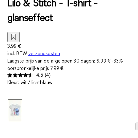
Lilo & Stitch - T-shirt -
glanseffect
3,99 €
incl. BTW
verzendkosten
Laagste prijs van de afgelopen 30 dagen:
5,99 €
-33%
oorspronkelijke prijs
7,99 €
4.5
(4)
Lees
Kleur
:
wit / lichtblauw
4
beoordelingen.
Dezelfde
paginalink.