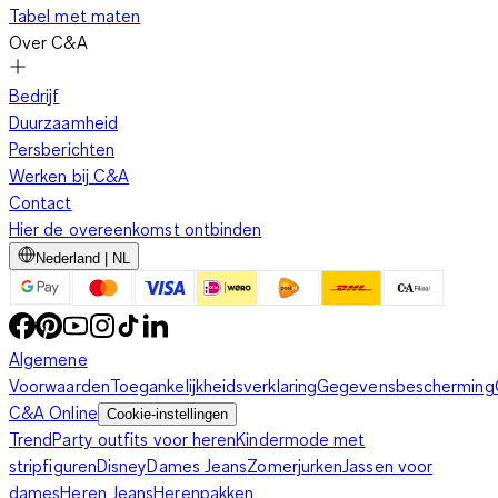
Tabel met maten
Over C&A
Bedrijf
Duurzaamheid
Persberichten
Werken bij C&A
Contact
Hier de overeenkomst ontbinden
Nederland | NL
Algemene
Voorwaarden
Toegankelijkheidsverklaring
Gegevensbescherming
C&A Online
Cookie-instellingen
Trend
Party outfits voor heren
Kindermode met
stripfiguren
Disney
Dames Jeans
Zomerjurken
Jassen voor
dames
Heren Jeans
Herenpakken