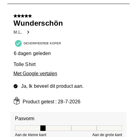
1
van
5 van 5 sterren.
4
Wunderschön
Beoordelingen.
M.L.
GEVERIFIEERDE KOPER
6 dagen geleden
Tolle Shirt
Met Google vertalen
Ja, Ik beveel dit product aan.
Product getest :
28-7-2026
Pasvorm
Pasvorm, 2 van 5, waarbij 1 gelijk is aan Aan de kleine 
Aan de kleine kant
Aan de grote kant