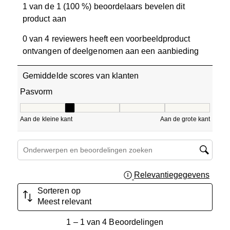
1 van de 1 (100 %) beoordelaars bevelen dit
product aan
0 van 4 reviewers heeft een voorbeeldproduct
ontvangen of deelgenomen aan een aanbieding
Gemiddelde scores van klanten
Pasvorm
Pasvorm, 2 van 5, waarbij 1 gelijk is aan Aan de kleine ka
Aan de kleine kant
Aan de grote kant
Onderwerpen en beoordelingen zoeken per regio
Relevantiegegevens
Geef 
Sorteren op
Meest relevant
1
1
–
1 van 4
Beoordelingen
tot