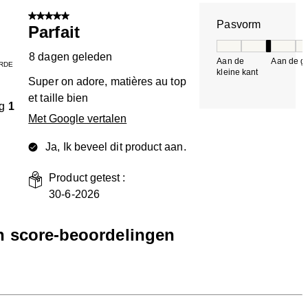
n.
5 van 5 sterren.
Pasvorm
Parfait
Pasvorm, 3 van 5, 
8 dagen geleden
Aan de
Aan de gr
RDE
kleine kant
k
Super on adore, matières au top
et taille bien
g
1
Met Google vertalen
Ja, Ik beveel dit product aan.
Product getest :
30-6-2026
en score-beoordelingen