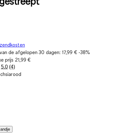
 gestreept
rzendkosten
s van de afgelopen 30 dagen:
17,99 €
-38%
ke prijs
21,99 €
5.0
(4)
Lees
uchsiarood
4
beoordelingen.
Dezelfde
paginalink.
mandje