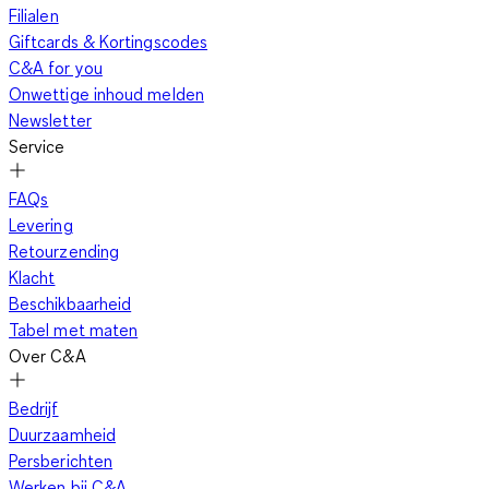
Filialen
Giftcards & Kortingscodes
C&A for you
Onwettige inhoud melden
Newsletter
Service
FAQs
Levering
Retourzending
Klacht
Beschikbaarheid
Tabel met maten
Over C&A
Bedrijf
Duurzaamheid
Persberichten
Werken bij C&A