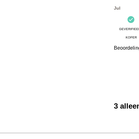
Beoordelinge
Jul
GEVERIFIEE
KOPER
Beoordelin
3 alle