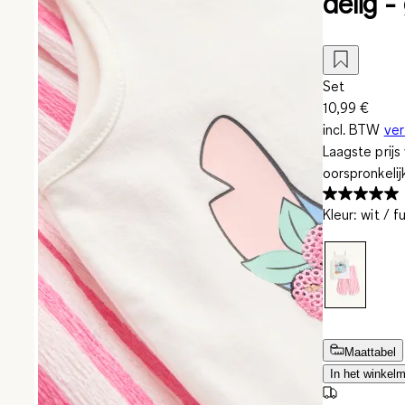
delig -
Set
10,99 €
incl. BTW
ve
Laagste prij
oorspronkelij
Kleur
:
wit / f
Maattabel
In het winkel