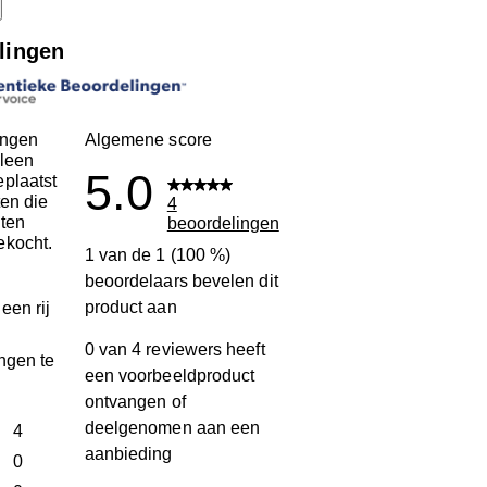
lingen
ingen
Algemene score
leen
5.0
plaatst
ten die
4
ten
beoordelingen
ekocht.
1 van de 1 (100 %)
beoordelaars bevelen dit
product aan
een rij
0 van 4 reviewers heeft
ngen te
een voorbeeldproduct
ontvangen of
deelgenomen aan een
terren
4
aanbieding
4 beoordelingen met 5 sterren.
terren
0