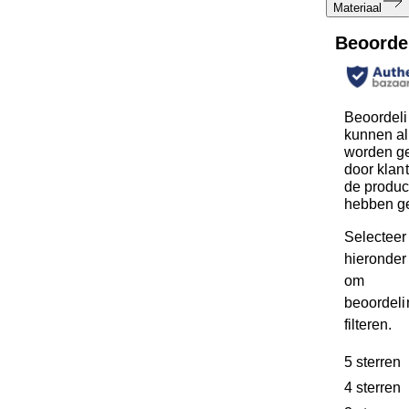
Materiaal
Beoorde
Beoordel
kunnen al
worden ge
door klan
de produc
hebben g
Selecteer
hieronder 
om
beoordeli
filteren.
5 sterren
s
4 sterren
s