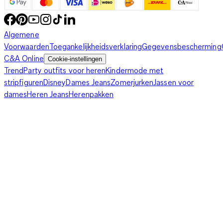
Algemene
Voorwaarden
Toegankelijkheidsverklaring
Gegevensbescherming
C&A Online
Cookie-instellingen
Trend
Party outfits voor heren
Kindermode met
stripfiguren
Disney
Dames Jeans
Zomerjurken
Jassen voor
dames
Heren Jeans
Herenpakken