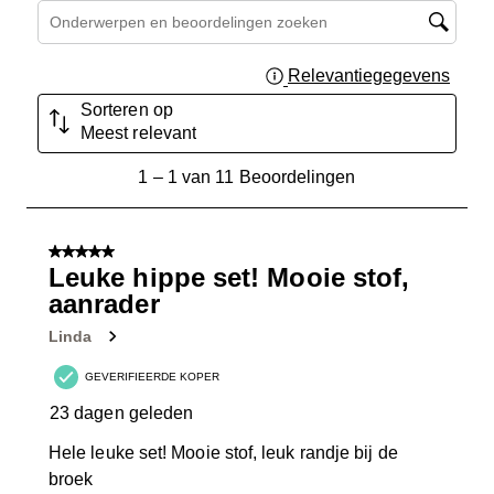
Onderwerpen en beoordelingen zoeken per regio
Relevantiegegevens
Geef 
Sorteren op
Meest relevant
1
1
–
1 van 11
Beoordelingen
tot
1
van
5 van 5 sterren.
11
Leuke hippe set! Mooie stof,
Beoordelingen.
aanrader
Linda
GEVERIFIEERDE KOPER
23 dagen geleden
Hele leuke set! Mooie stof, leuk randje bij de
broek