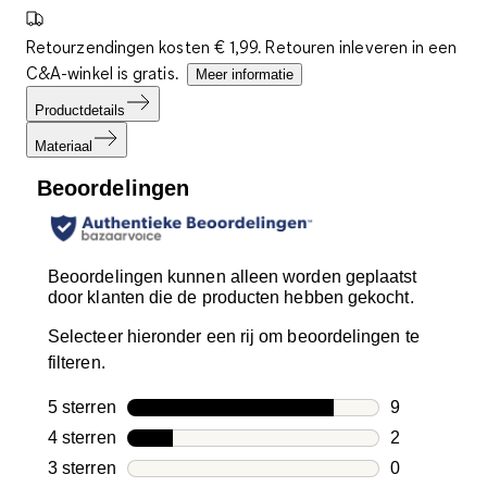
Retourzendingen kosten € 1,99. Retouren inleveren in een
C&A-winkel is gratis.
Meer informatie
Productdetails
Materiaal
Beoordelingen
Beoordelingen kunnen alleen worden geplaatst
door klanten die de producten hebben gekocht.
Selecteer hieronder een rij om beoordelingen te
filteren.
5 sterren
sterren
9
9 beoordelin
4 sterren
sterren
2
2 beoordelin
3 sterren
sterren
0