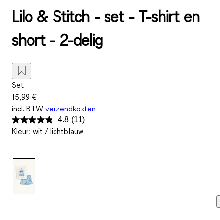
Lilo & Stitch - set - T-shirt en
short - 2-delig
Set
15,99 €
incl. BTW
verzendkosten
4.8
(11)
Lees
Kleur
:
wit / lichtblauw
11
beoordelingen.
Dezelfde
paginalink.