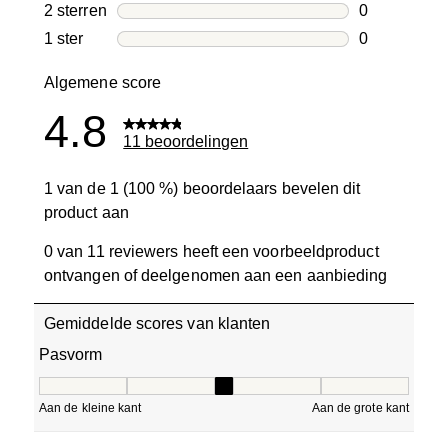
0 beoordelin
2 sterren
sterren
0
0 beoordelin
1 ster
sterren
0
0 beoordelin
Algemene score
4.8
11 beoordelingen
1 van de 1 (100 %) beoordelaars bevelen dit
product aan
0 van 11 reviewers heeft een voorbeeldproduct
ontvangen of deelgenomen aan een aanbieding
Gemiddelde scores van klanten
Pasvorm
Pasvorm, 3 van 5, waarbij 1 gelijk is aan Aan de kleine ka
Aan de kleine kant
Aan de grote kant