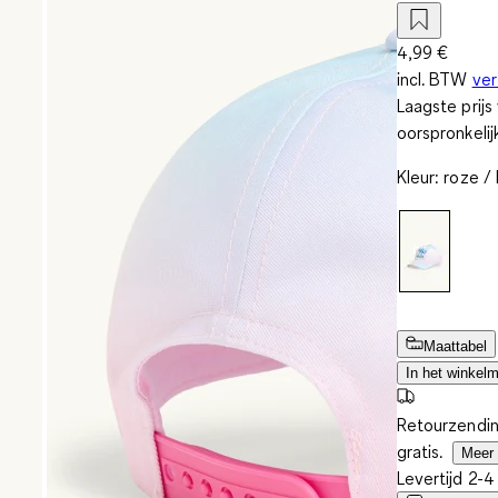
4,99 €
incl. BTW
ve
Laagste prij
oorspronkelij
Kleur
:
roze /
Maattabel
In het winkel
Retourzendin
gratis.
Meer 
Levertijd 2-