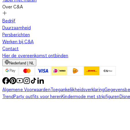
Over C&A
Bedrijf
Duurzaamheid
Persberichten
Werken bij C&A
Contact
Hier de overeenkomst ontbinden
Nederland | NL
Algemene Voorwaarden
Toegankelijkheidsverklaring
Gegevensbe
Trend
Party outfits voor heren
Kindermode met stripfiguren
Disn