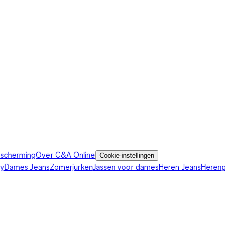
scherming
Over C&A Online
Cookie-instellingen
ey
Dames Jeans
Zomerjurken
Jassen voor dames
Heren Jeans
Heren