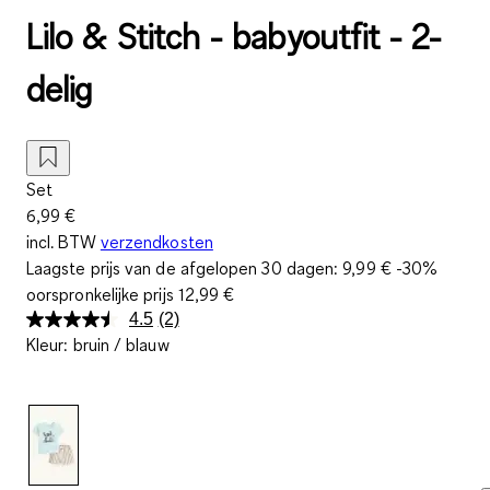
Lilo & Stitch - babyoutfit - 2-
delig
Set
6,99 €
incl. BTW
verzendkosten
Laagste prijs van de afgelopen 30 dagen:
9,99 €
-30%
oorspronkelijke prijs
12,99 €
4.5
(2)
Lees
Kleur
:
bruin / blauw
2
beoordelingen.
Dezelfde
paginalink.