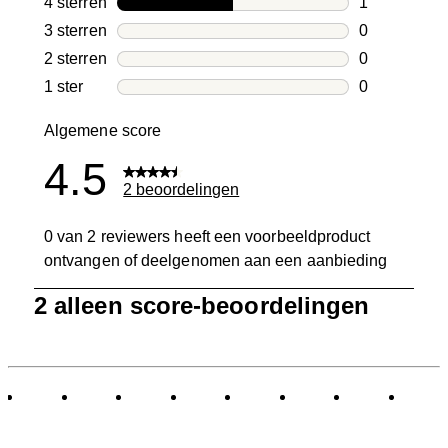
4 sterren
sterren
1
1 beoordelin
3 sterren
sterren
0
0 beoordelin
2 sterren
sterren
0
0 beoordelin
1 ster
sterren
0
0 beoordelin
Algemene score
4.5
2 beoordelingen
0 van 2 reviewers heeft een voorbeeldproduct
ontvangen of deelgenomen aan een aanbieding
1
2 alleen score-beoordelingen
tot
0
van
2
Beoordelingen.