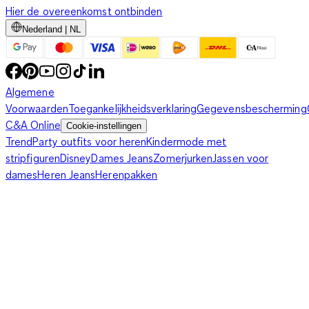
Hier de overeenkomst ontbinden
Nederland | NL
Algemene
Voorwaarden
Toegankelijkheidsverklaring
Gegevensbescherming
C&A Online
Cookie-instellingen
Trend
Party outfits voor heren
Kindermode met
stripfiguren
Disney
Dames Jeans
Zomerjurken
Jassen voor
dames
Heren Jeans
Herenpakken