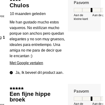
4 van 5 sterren.
Pasvorm
Chulos
Pasvorm, 3 van 5, 
10 maanden geleden
Aan de
Aan de gr
RDE
kleine kant
k
Me han gustado mucho estos
vaqueros. No estilizan mucho
porque son anchos pero quedan
g
1
elegantes y no son muy gruesos,
ideales para entretiempo. Una
amiga no me para de decir que
le encantan :)
Met Google vertalen
Ja, Ik beveel dit product aan.
5 van 5 sterren.
Pasvorm
Een fijne hippe
broek
Pasvorm, 3 van 5, 
Aan de
Aan de gr
RDE