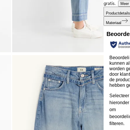
gratis.
Meer 
Productdetails
Materiaal
Beoorde
Beoordel
kunnen al
worden ge
door klan
de produc
hebben g
Selecteer
hieronder 
om
beoordeli
filteren.