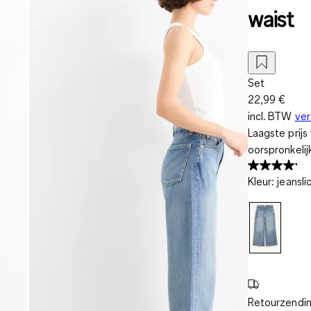
waist
Set
22,99 €
incl. BTW
ve
Laagste prij
oorspronkelij
Kleur
:
jeansli
Retourzendin