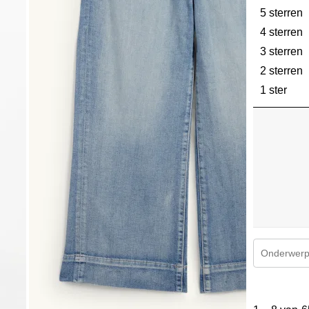
5 sterren
s
4 sterren
s
3 sterren
s
2 sterren
s
1 ster
ster
Onderwerpe
1
tot