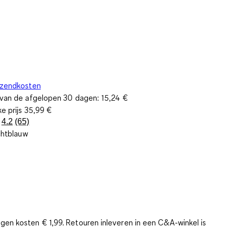
rzendkosten
s van de afgelopen 30 dagen:
15,24 €
ke prijs
35,99 €
4.2
(65)
Lees
chtblauw
65
beoordelingen.
Dezelfde
paginalink.
gen kosten € 1,99. Retouren inleveren in een C&A-winkel is