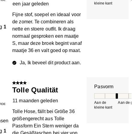
een jaar geleden
kleine kant
k
Fijne stof, soepel en ideaal voor
de zomer. Te combineren als
g
1
nette en stoere outfit. Ik draag
normaal gesproken een maatje
S, maar deze broek begint vanaf
maatje 36 en valt goed op maat.
Ja, Ik beveel dit product aan.
4 van 5 sterren.
Pasvorm
Tolle Qualität
Pasvorm, 3 van 5, 
11 maanden geleden
Aan de
Aan de gr
RDE
kleine kant
k
Tolle Hose, fällt bei Größe 36
größengerecht aus Tolle
hsen
Passform Ein Stern weniger da
g
1
die Gesäßtaschen bei vier von