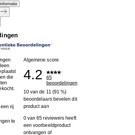
informatie
lingen
ingen
Algemene score
leen
4.2
plaatst
ten die
65
ten
beoordelingen
ekocht.
10 van de 11 (91 %)
beoordelaars bevelen dit
product aan
een rij
0 van 65 reviewers heeft
ngen te
een voorbeeldproduct
ontvangen of