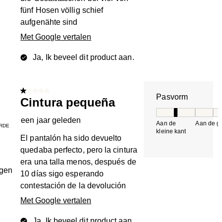
fünf Hosen völlig schief
aufgenähte sind
Met Google vertalen
Ja, Ik beveel dit product aan.
1 van 5 sterren.
Pasvorm
Cintura pequeña
Pasvorm, 2 van 5, 
een jaar geleden
Aan de
Aan de gr
RDE
kleine kant
k
El pantalón ha sido devuelto
quedaba perfecto, pero la cintura
era una talla menos, después de
ngen
10 días sigo esperando
contestación de la devolución
Met Google vertalen
Ja, Ik beveel dit product aan.