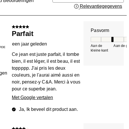
5
Beoordelingen
Relevantiegegevens
Gee
n.
5 van 5 sterren.
Pasvorm
Parfait
Pasvorm, 3 van 5, 
een jaar geleden
Aan de
Aan de gr
RDE
kleine kant
k
Ce jean est juste parfait, il tombe
bien, il est léger, il est beau, il est
toppppp. J'ai pris les deux
ngen
couleurs, je l'aurai aimé aussi en
noir, pensez-y C&A. Merci à vous
pour ce superbe jean.
Met Google vertalen
Ja, Ik beveel dit product aan.