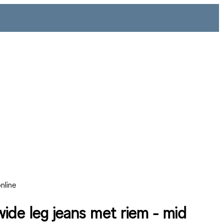
nline
wide leg jeans met riem - mid