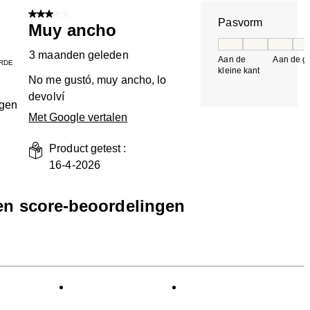
3 van 5 sterren.
Pasvorm
Muy ancho
Pasvorm, 5 van 5, 
3 maanden geleden
Aan de
Aan de gr
RDE
kleine kant
k
No me gustó, muy ancho, lo
devolví
ngen
Met Google vertalen
Product getest :
16-4-2026
een score-beoordelingen