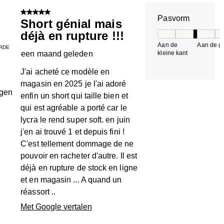
n.
5 van 5 sterren.
Pasvorm
Short génial mais
déjà en rupture !!!
Pasvorm, 3 van 5, 
Aan de
Aan de gr
RDE
een maand geleden
kleine kant
k
J'ai acheté ce modèle en
magasin en 2025 je l'ai adoré
ngen
enfin un short qui taille bien et
qui est agréable a porté car le
lycra le rend super soft. en juin
j'en ai trouvé 1 et depuis fini !
C'est tellement dommage de ne
pouvoir en racheter d'autre. Il est
déjà en rupture de stock en ligne
et en magasin ... A quand un
réassort ..
Met Google vertalen