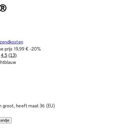
A®
rzendkosten
ke prijs
19,99 €
-20%
4.5
(13)
Lees
chtblauw
13
beoordelingen.
Dezelfde
paginalink.
 groot, heeft maat 36 (EU)
mandje