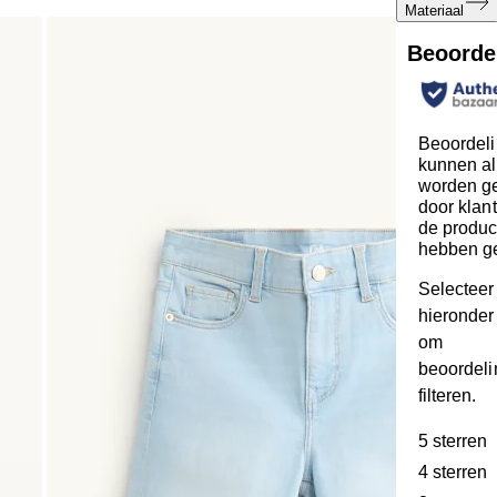
Materiaal
Beoorde
Beoordel
kunnen al
worden ge
door klan
de produc
hebben g
Selecteer
hieronder 
om
beoordeli
filteren.
5 sterren
s
4 sterren
s