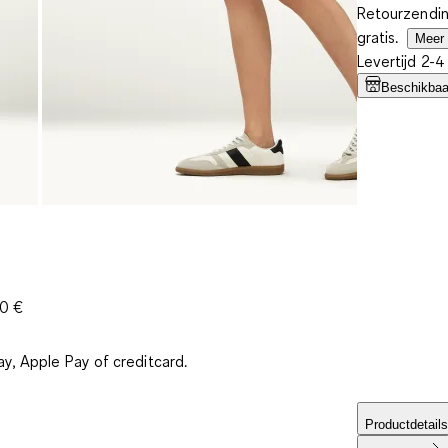
Retourzendin
gratis.
Meer 
Levertijd 2-
Beschikbaar
30 €
ay, Apple Pay of creditcard.
Productdetails