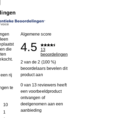
lingen
ingen
Algemene score
leen
4.5
plaatst
ten die
13
ten
beoordelingen
ekocht.
2 van de 2 (100 %)
beoordelaars bevelen dit
product aan
een rij
0 van 13 reviewers heeft
ngen te
een voorbeeldproduct
ontvangen of
deelgenomen aan een
terren
10
aanbieding
10 beoordelingen met 5 sterren.
terren
1