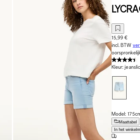
LYCR
15,99 €
incl. BTW
ve
oorspronkelij
Kleur
:
jeansli
Model: 175cm
Maattabel
In het winkel