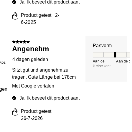
Ja, Ik beveel dit product aan.
Product getest :
2-
6-2025
5 van 5 sterren.
Pasvorm
Angenehm
Pasvorm, 3 van 5, 
4 dagen geleden
Aan de
Aan de gr
RDE
kleine kant
k
Sitzt gut und angenehm zu
tragen. Gute Länge bei 178cm
Met Google vertalen
ngen
Ja, Ik beveel dit product aan.
Product getest :
26-7-2026