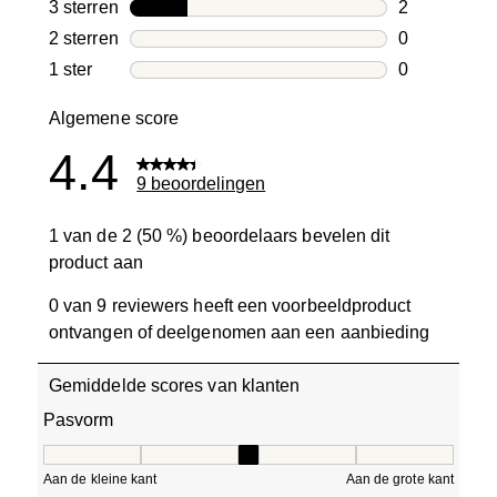
1 beoordelin
3 sterren
sterren
2
2 beoordelin
2 sterren
sterren
0
0 beoordelin
1 ster
sterren
0
0 beoordelin
Algemene score
4.4
9 beoordelingen
1 van de 2 (50 %) beoordelaars bevelen dit
product aan
0 van 9 reviewers heeft een voorbeeldproduct
ontvangen of deelgenomen aan een aanbieding
Gemiddelde scores van klanten
Pasvorm
Pasvorm, 3 van 5, waarbij 1 gelijk is aan Aan de kleine ka
Aan de kleine kant
Aan de grote kant