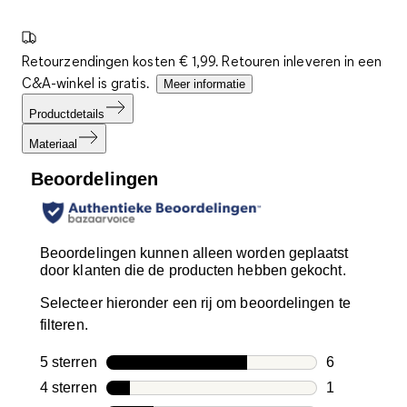
Retourzendingen kosten € 1,99. Retouren inleveren in een
C&A-winkel is gratis.
Meer informatie
Productdetails
Materiaal
Beoordelingen
Beoordelingen kunnen alleen worden geplaatst
door klanten die de producten hebben gekocht.
Selecteer hieronder een rij om beoordelingen te
filteren.
5 sterren
sterren
6
6 beoordelin
4 sterren
sterren
1