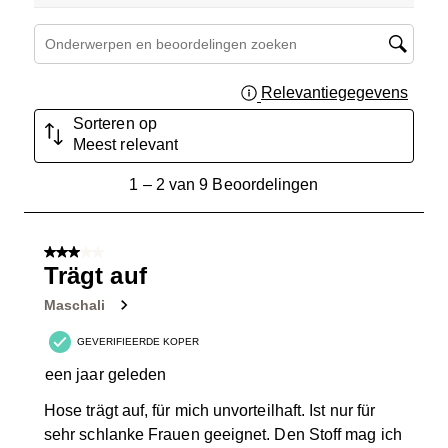
Onderwerpen en beoordelingen zoeken per regio
Relevantiegegevens
Geef 
Sorteren op
Meest relevant
1
1
–
2 van 9
Beoordelingen
tot
2
van
3 van 5 sterren.
9
Trägt auf
Beoordelingen.
Maschali
GEVERIFIEERDE KOPER
een jaar geleden
Hose trägt auf, für mich unvorteilhaft. Ist nur für
sehr schlanke Frauen geeignet. Den Stoff mag ich