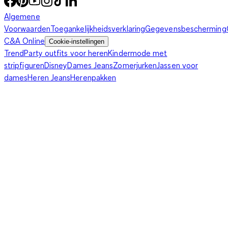
Algemene
Voorwaarden
Toegankelijkheidsverklaring
Gegevensbescherming
C&A Online
Cookie-instellingen
Trend
Party outfits voor heren
Kindermode met
stripfiguren
Disney
Dames Jeans
Zomerjurken
Jassen voor
dames
Heren Jeans
Herenpakken