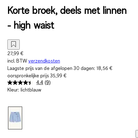
Korte broek, deels met linnen
- high waist
27,99 €
incl. BTW
verzendkosten
Laagste prijs van de afgelopen 30 dagen:
18,56 €
oorspronkelijke prijs
35,99 €
4.4
(9)
Lees
Kleur
:
lichtblauw
9
beoordelingen.
Dezelfde
paginalink.