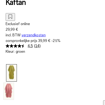
Kaftan
Exclusief online
29,99 €
incl. BTW
verzendkosten
oorspronkelijke prijs
39,99 €
-25%
4.5
(14)
Lees
Kleur
:
groen
14
beoordelingen.
Dezelfde
paginalink.