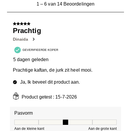
1
1
–
6 van 14
Beoordelingen
tot
6
van
5 van 5 sterren.
14
Prachtig
Beoordelingen.
Dinaida
GEVERIFIEERDE KOPER
5 dagen geleden
Prachtige kaftan, de jurk zit heel mooi.
Ja, Ik beveel dit product aan.
Product getest :
15-7-2026
Pasvorm
Pasvorm, 3 van 5, waarbij 1 gelijk is aan Aan de kleine 
Aan de kleine kant
Aan de grote kant