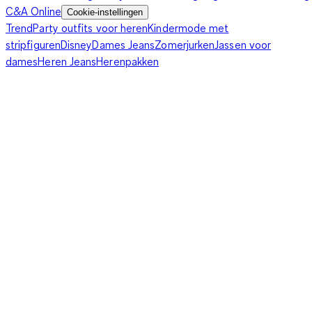
C&A Online
Cookie-instellingen
Trend
Party outfits voor heren
Kindermode met
stripfiguren
Disney
Dames Jeans
Zomerjurken
Jassen voor
dames
Heren Jeans
Herenpakken