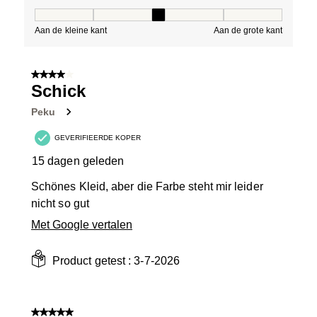
Pasvorm, 3 van 5, waarbij 1 gelijk is aan Aan de kleine 
Aan de kleine kant
Aan de grote kant
4 van 5 sterren.
Schick
Peku
GEVERIFIEERDE KOPER
15 dagen geleden
Schönes Kleid, aber die Farbe steht mir leider
nicht so gut
Met Google vertalen
Product getest :
3-7-2026
5 van 5 sterren.