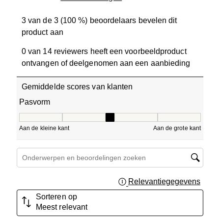
3 van de 3 (100 %) beoordelaars bevelen dit
product aan
0 van 14 reviewers heeft een voorbeeldproduct
ontvangen of deelgenomen aan een aanbieding
Gemiddelde scores van klanten
Pasvorm
Pasvorm, 3 van 5, waarbij 1 gelijk is aan Aan de kleine ka
Aan de kleine kant
Aan de grote kant
Onderwerpen en beoordelingen zoeken per regio
Relevantiegegevens
Geef 
Sorteren op
Meest relevant