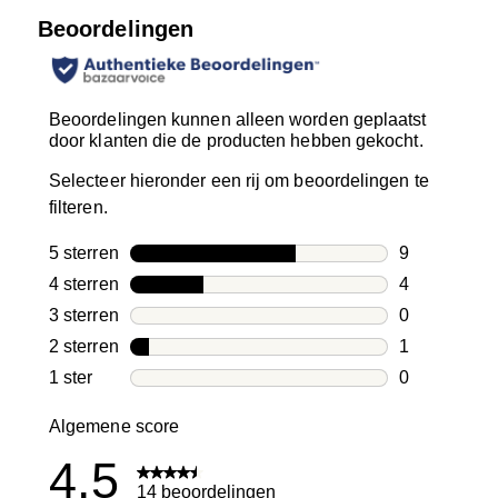
Beoordelingen
Beoordelingen kunnen alleen worden geplaatst
door klanten die de producten hebben gekocht.
Selecteer hieronder een rij om beoordelingen te
filteren.
5 sterren
sterren
9
9 beoordelin
4 sterren
sterren
4
4 beoordelin
3 sterren
sterren
0
0 beoordelin
2 sterren
sterren
1
1 beoordelin
1 ster
sterren
0
0 beoordelin
Algemene score
4.5
14 beoordelingen