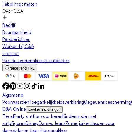
Tabel met maten
Over C&A
Bedrijf
Duurzaamheid
Persberichten
Werken bij C&A
Contact
Hier de overeenkomst ontbinden
Nederland | NL
Algemene
Voorwaarden
Toegankelijkheidsverklaring
Gegevensbescherming
C&A Online
Cookie-instellingen
Trend
Party outfits voor heren
Kindermode met
stripfiguren
Disney
Dames Jeans
Zomerjurken
Jassen voor
dames
Heren Jeans
Herenpakken