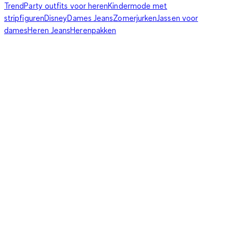
Trend
Party outfits voor heren
Kindermode met
stripfiguren
Disney
Dames Jeans
Zomerjurken
Jassen voor
dames
Heren Jeans
Herenpakken