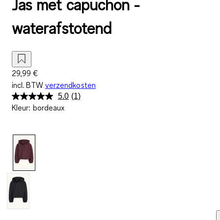
Jas met capuchon -
waterafstotend
29,99 €
incl. BTW
verzendkosten
5.0
(1)
Lees
Kleur
:
bordeaux
1
beoordeling.
Dezelfde
paginalink.