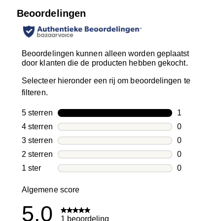
Beoordelingen
Beoordelingen kunnen alleen worden geplaatst
door klanten die de producten hebben gekocht.
Selecteer hieronder een rij om beoordelingen te
filteren.
5 sterren
sterren
1
1 beoordelin
4 sterren
sterren
0
0 beoordelin
3 sterren
sterren
0
0 beoordelin
2 sterren
sterren
0
0 beoordelin
1 ster
sterren
0
0 beoordelin
Algemene score
5.0
1 beoordeling