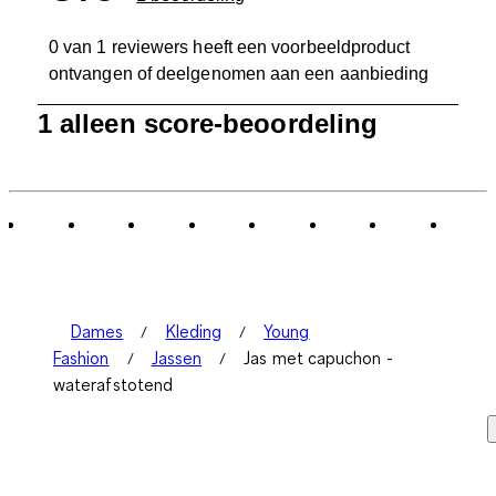
0 van 1 reviewers heeft een voorbeeldproduct
ontvangen of deelgenomen aan een aanbieding
1
1 alleen score-beoordeling
tot
0
van
1
Beoordeling.
Dames
Kleding
Young
Fashion
Jassen
Jas met capuchon -
waterafstotend