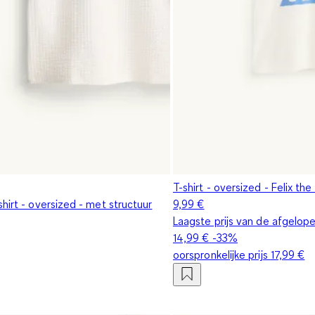
T-shirt - oversized - Felix the
hirt - oversized - met structuur
9,99 €
Laagste prijs van de afgelop
14,99 €
-33%
oorspronkelijke prijs
17,99 €