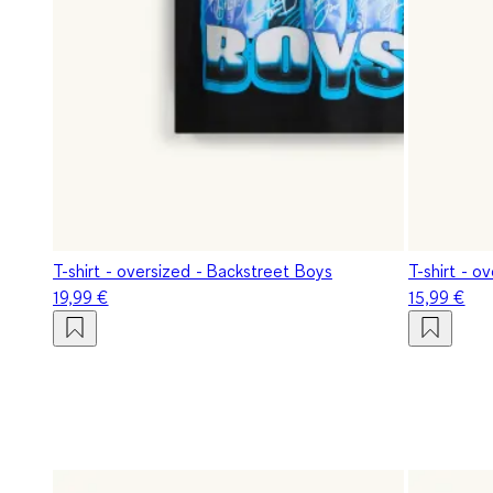
T-shirt - oversized - Backstreet Boys
T-shirt - o
19,99 €
15,99 €