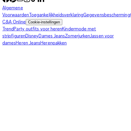
Algemene
Voorwaarden
Toegankelijkheidsverklaring
Gegevensbescherming
C&A Online
Cookie-instellingen
Trend
Party outfits voor heren
Kindermode met
stripfiguren
Disney
Dames Jeans
Zomerjurken
Jassen voor
dames
Heren Jeans
Herenpakken