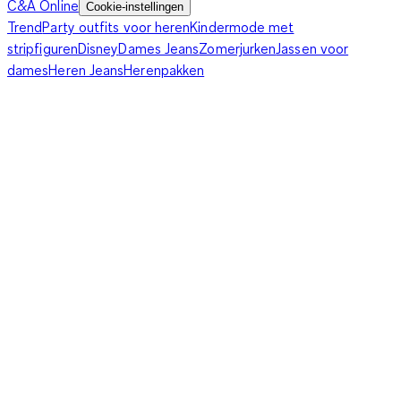
C&A Online
Cookie-instellingen
Trend
Party outfits voor heren
Kindermode met
stripfiguren
Disney
Dames Jeans
Zomerjurken
Jassen voor
dames
Heren Jeans
Herenpakken