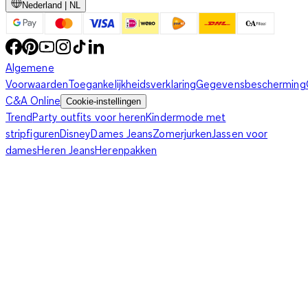
Nederland | NL
Algemene
Voorwaarden
Toegankelijkheidsverklaring
Gegevensbescherming
C&A Online
Cookie-instellingen
Trend
Party outfits voor heren
Kindermode met
stripfiguren
Disney
Dames Jeans
Zomerjurken
Jassen voor
dames
Heren Jeans
Herenpakken