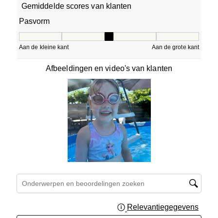
Gemiddelde scores van klanten
Pasvorm
Pasvorm, 3 van 5, waarbij 1 gelijk is aan Aan de kleine ka
Aan de kleine kant
Aan de grote kant
Afbeeldingen en video's van klanten
Onderwerpen en beoordelingen zoeken per regio
Relevantiegegevens
Geef 