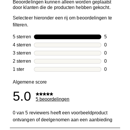
Beoordelingen kunnen alleen worden geplaatst
door klanten die de producten hebben gekocht.
Selecteer hieronder een rij om beoordelingen te
filteren.
5 sterren
sterren
5
5 beoordelin
4 sterren
sterren
0
0 beoordelin
3 sterren
sterren
0
0 beoordelin
2 sterren
sterren
0
0 beoordelin
1 ster
sterren
0
0 beoordelin
Algemene score
5.0
5 beoordelingen
0 van 5 reviewers heeft een voorbeeldproduct
ontvangen of deelgenomen aan een aanbieding