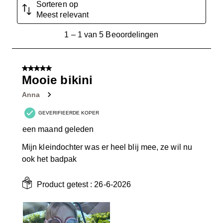
Sorteren op
Meest relevant
1
1
–
1 van 5
Beoordelingen
tot
1
van
5 van 5 sterren.
5
Mooie bikini
Beoordelingen.
Anna
GEVERIFIEERDE KOPER
een maand geleden
Mijn kleindochter was er heel blij mee, ze wil nu
ook het badpak
Product getest :
26-6-2026