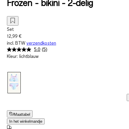
Frozen - bikini - 2-delig
Set
12,99 €
incl. BTW
verzendkosten
5.0
(5)
Lees
Kleur
:
lichtblauw
5
beoordelingen.
Dezelfde
paginalink.
Maattabel
In het winkelmandje