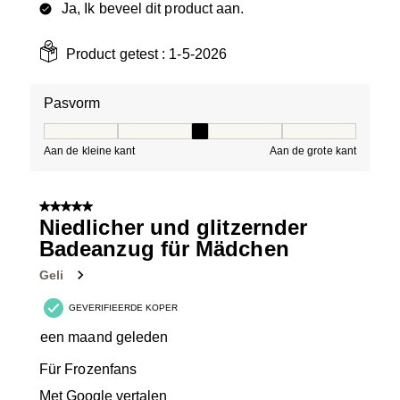
Ja, Ik beveel dit product aan.
Product getest :
1-5-2026
Pasvorm
Pasvorm, 3 van 5, waarbij 1 gelijk is aan Aan de kleine 
Aan de kleine kant
Aan de grote kant
5 van 5 sterren.
Niedlicher und glitzernder
Badeanzug für Mädchen
Geli
GEVERIFIEERDE KOPER
een maand geleden
Für Frozenfans
Met Google vertalen