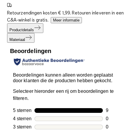
Retourzendingen kosten € 1,99. Retouren inleveren in een
C&A-winkel is gratis.
Meer informatie
Productdetails
Materiaal
Beoordelingen
Beoordelingen kunnen alleen worden geplaatst
door klanten die de producten hebben gekocht.
Selecteer hieronder een rij om beoordelingen te
filteren.
5 sterren
sterren
9
9 beoordelin
4 sterren
sterren
0
0 beoordelin
3 sterren
sterren
0