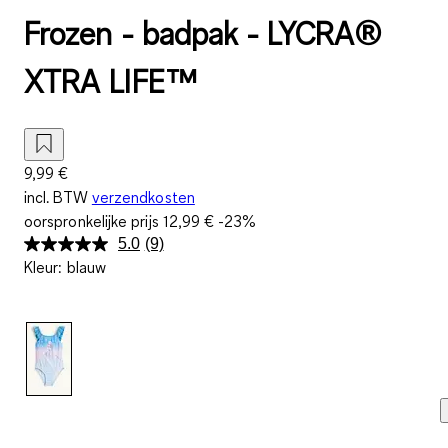
Frozen - badpak - LYCRA®
XTRA LIFE™
9,99 €
incl. BTW
verzendkosten
oorspronkelijke prijs
12,99 €
-23%
5.0
(9)
Lees
Kleur
:
blauw
9
beoordelingen.
Dezelfde
paginalink.