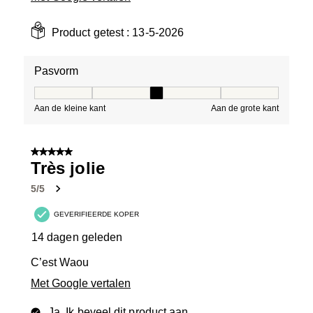
Product getest :
13-5-2026
Pasvorm
Pasvorm, 3 van 5, waarbij 1 gelijk is aan Aan de kleine 
Aan de kleine kant
Aan de grote kant
5 van 5 sterren.
Très jolie
5/5
GEVERIFIEERDE KOPER
14 dagen geleden
C’est Waou
Met Google vertalen
Ja, Ik beveel dit product aan.