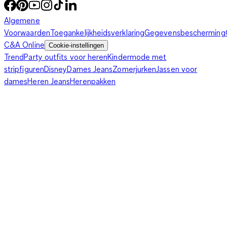
Algemene
Voorwaarden
Toegankelijkheidsverklaring
Gegevensbescherming
C&A Online
Cookie-instellingen
Trend
Party outfits voor heren
Kindermode met
stripfiguren
Disney
Dames Jeans
Zomerjurken
Jassen voor
dames
Heren Jeans
Herenpakken