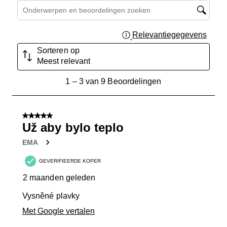
Onderwerpen en beoordelingen zoeken per regio
Relevantiegegevens
Geef 
Sorteren op
Meest relevant
1
1
–
3 van 9
Beoordelingen
tot
3
van
5 van 5 sterren.
9
Už aby bylo teplo
Beoordelingen.
EMA
GEVERIFIEERDE KOPER
2 maanden geleden
Vysněné plavky
Met Google vertalen