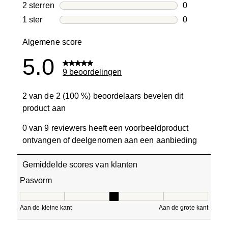
0 beoordelin
2 sterren
sterren
0
0 beoordelin
1 ster
sterren
0
0 beoordelin
Algemene score
5.0
9 beoordelingen
2 van de 2 (100 %) beoordelaars bevelen dit
product aan
0 van 9 reviewers heeft een voorbeeldproduct
ontvangen of deelgenomen aan een aanbieding
Gemiddelde scores van klanten
Pasvorm
Pasvorm, 3 van 5, waarbij 1 gelijk is aan Aan de kleine ka
Aan de kleine kant
Aan de grote kant