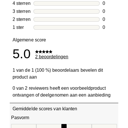
2 beoordelin
4 sterren
sterren
0
0 beoordelin
3 sterren
sterren
0
0 beoordelin
2 sterren
sterren
0
0 beoordelin
1 ster
sterren
0
0 beoordelin
Algemene score
5.0
2 beoordelingen
1 van de 1 (100 %) beoordelaars bevelen dit
product aan
0 van 2 reviewers heeft een voorbeeldproduct
ontvangen of deelgenomen aan een aanbieding
Gemiddelde scores van klanten
Pasvorm
Pasvorm, 3 van 5, waarbij 1 gelijk is aan Aan de kleine ka