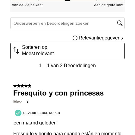
Aan de kleine kant
Aan de grote kant
Onderwerpen en beoordelingen zoeken per regio
Relevantiegegevens
Geef 
Sorteren op
Meest relevant
1
1
–
1 van 2
Beoordelingen
tot
1
van
5 van 5 sterren.
2
Fresquito y con princesas
Beoordelingen.
Mcv
GEVERIFIEERDE KOPER
een maand geleden
Fresquito y bonito para cuando están en momento