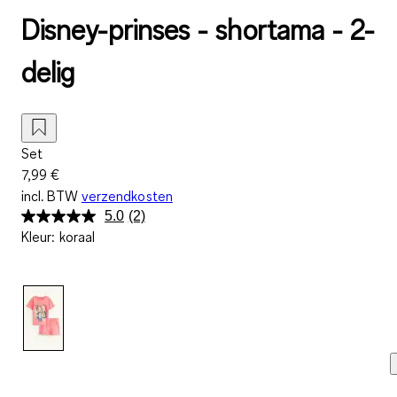
Disney-prinses - shortama - 2-
delig
Set
7,99 €
incl. BTW
verzendkosten
5.0
(2)
Lees
Kleur
:
koraal
2
beoordelingen.
Dezelfde
paginalink.