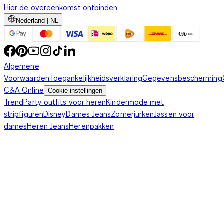
Hier de overeenkomst ontbinden
Nederland | NL
Algemene
Voorwaarden
Toegankelijkheidsverklaring
Gegevensbescherming
C&A Online
Cookie-instellingen
Trend
Party outfits voor heren
Kindermode met
stripfiguren
Disney
Dames Jeans
Zomerjurken
Jassen voor
dames
Heren Jeans
Herenpakken