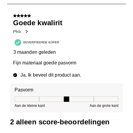
tot
1
van
5 van 5 sterren.
3
Goede kwalirit
Beoordelingen.
Phb
GEVERIFIEERDE KOPER
3 maanden geleden
Fijn materiaal goede pasvorm
Ja, Ik beveel dit product aan.
Pasvorm
Pasvorm, 3 van 5, waarbij 1 gelijk is aan Aan de kleine 
Aan de kleine kant
Aan de grote kant
2 alleen score-beoordelingen