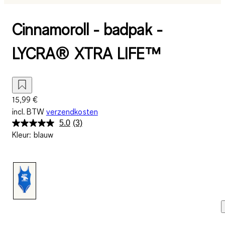
Cinnamoroll - badpak -
LYCRA® XTRA LIFE™
15,99 €
incl. BTW
verzendkosten
5.0
(3)
Lees
Kleur
:
blauw
3
beoordelingen.
Dezelfde
paginalink.