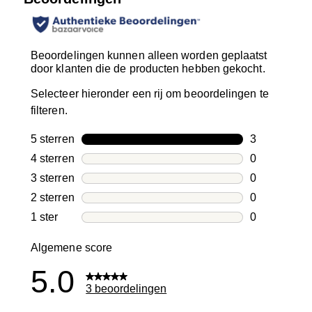
Beoordelingen kunnen alleen worden geplaatst
door klanten die de producten hebben gekocht.
Selecteer hieronder een rij om beoordelingen te
filteren.
5 sterren
sterren
3
3 beoordelin
4 sterren
sterren
0
0 beoordelin
3 sterren
sterren
0
0 beoordelin
2 sterren
sterren
0
0 beoordelin
1 ster
sterren
0
0 beoordelin
Algemene score
5.0
3 beoordelingen