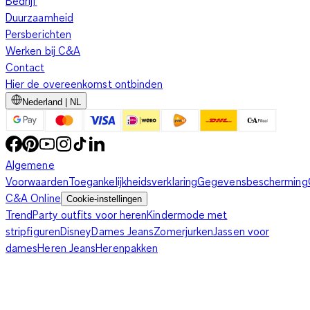
Bedrijf
Duurzaamheid
Persberichten
Werken bij C&A
Contact
Hier de overeenkomst ontbinden
Nederland | NL
Algemene
Voorwaarden
Toegankelijkheidsverklaring
Gegevensbescherming
C&A Online
Cookie-instellingen
Trend
Party outfits voor heren
Kindermode met
stripfiguren
Disney
Dames Jeans
Zomerjurken
Jassen voor
dames
Heren Jeans
Herenpakken