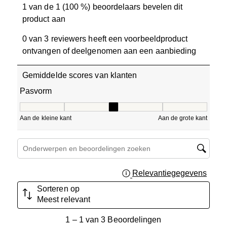
1 van de 1 (100 %) beoordelaars bevelen dit
product aan
0 van 3 reviewers heeft een voorbeeldproduct
ontvangen of deelgenomen aan een aanbieding
Gemiddelde scores van klanten
Pasvorm
Pasvorm, 3 van 5, waarbij 1 gelijk is aan Aan de kleine ka
Aan de kleine kant
Aan de grote kant
Onderwerpen en beoordelingen zoeken per regio
Relevantiegegevens
Geef 
Sorteren op
Meest relevant
1
1
–
1 van 3
Beoordelingen