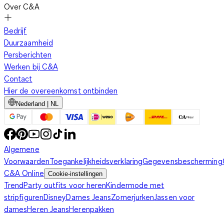
Over C&A
Bedrijf
Duurzaamheid
Persberichten
Werken bij C&A
Contact
Hier de overeenkomst ontbinden
Nederland | NL
Algemene
Voorwaarden
Toegankelijkheidsverklaring
Gegevensbescherming
C&A Online
Cookie-instellingen
Trend
Party outfits voor heren
Kindermode met
stripfiguren
Disney
Dames Jeans
Zomerjurken
Jassen voor
dames
Heren Jeans
Herenpakken