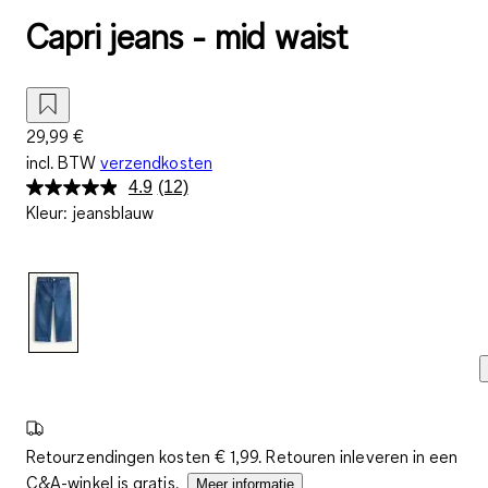
Capri jeans - mid waist
29,99 €
incl. BTW
verzendkosten
4.9
(12)
Lees
Kleur
:
jeansblauw
12
beoordelingen.
Dezelfde
paginalink.
Retourzendingen kosten € 1,99. Retouren inleveren in een
C&A-winkel is gratis.
Meer informatie