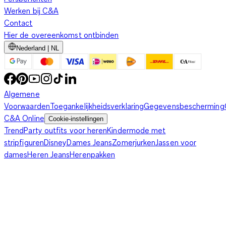
Werken bij C&A
Contact
Hier de overeenkomst ontbinden
Nederland | NL
Algemene
Voorwaarden
Toegankelijkheidsverklaring
Gegevensbescherming
C&A Online
Cookie-instellingen
Trend
Party outfits voor heren
Kindermode met
stripfiguren
Disney
Dames Jeans
Zomerjurken
Jassen voor
dames
Heren Jeans
Herenpakken