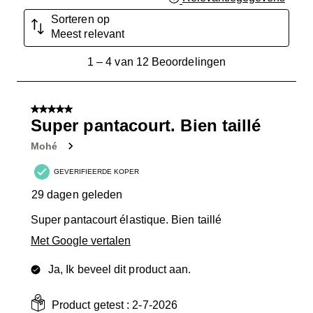
Sorteren op
Meest relevant
1
1
–
4 van 12
Beoordelingen
tot
4
van
5 van 5 sterren.
12
Super pantacourt. Bien taillé
Beoordelingen.
Mohé
GEVERIFIEERDE KOPER
29 dagen geleden
Super pantacourt élastique. Bien taillé
Met Google vertalen
Ja, Ik beveel dit product aan.
Product getest :
2-7-2026