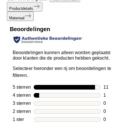
Productdetails
Materiaal
Beoordelingen
Beoordelingen kunnen alleen worden geplaatst
door klanten die de producten hebben gekocht.
Selecteer hieronder een rij om beoordelingen te
filteren.
5 sterren
sterren
11
11 beoordeli
4 sterren
sterren
1
1 beoordelin
3 sterren
sterren
0
0 beoordelin
2 sterren
sterren
0
0 beoordelin
1 ster
sterren
0
0 beoordelin