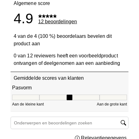
Algemene score
4.9
12 beoordelingen
4 van de 4 (100 %) beoordelaars bevelen dit
product aan
0 van 12 reviewers heeft een voorbeeldproduct
ontvangen of deelgenomen aan een aanbieding
Gemiddelde scores van klanten
Pasvorm
Pasvorm, 3 van 5, waarbij 1 gelijk is aan Aan de kleine ka
Aan de kleine kant
Aan de grote kant
Onderwerpen en beoordelingen zoeken per regio
Relevantiegegevens
Geef 