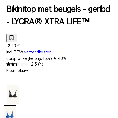
Bikinitop met beugels - geribd
- LYCRA® XTRA LIFE™
12,99 €
incl. BTW
verzendkosten
oorspronkelijke prijs
15,99 €
-18%
2.5
(4)
Lees
Kleur
:
blauw
4
beoordelingen.
Dezelfde
paginalink.