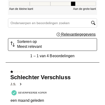
Pasvorm, 4 van 5, waarbij 1 gelijk is aan Aan de kleine ka
Aan de kleine kant
Aan de grote kant
Onderwerpen en beoordelingen zoeken per regio
Relevantiegegevens
Geef 
Sorteren op
Meest relevant
1
1
–
1 van 4
Beoordelingen
tot
1
van
1 van 5 sterren.
4
Schlechter Verschluss
Beoordelingen.
J.S.
GEVERIFIEERDE KOPER
een maand geleden