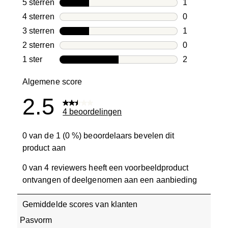
5 sterren
sterren
1
1 beoordelin
4 sterren
sterren
0
0 beoordelin
3 sterren
sterren
1
1 beoordelin
2 sterren
sterren
0
0 beoordelin
1 ster
sterren
2
2 beoordelin
Algemene score
2.5
4 beoordelingen
0 van de 1 (0 %) beoordelaars bevelen dit
product aan
0 van 4 reviewers heeft een voorbeeldproduct
ontvangen of deelgenomen aan een aanbieding
Gemiddelde scores van klanten
Pasvorm