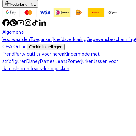
Nederland | NL
Algemene
Voorwaarden
Toegankelijkheidsverklaring
Gegevensbescherming
C&A Online
Cookie-instellingen
Trend
Party outfits voor heren
Kindermode met
stripfiguren
Disney
Dames Jeans
Zomerjurken
Jassen voor
dames
Heren Jeans
Herenpakken