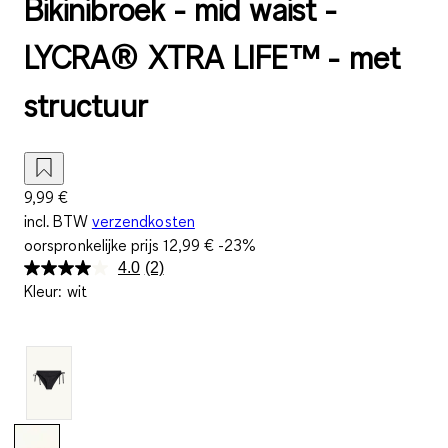
Bikinibroek - mid waist -
LYCRA® XTRA LIFE™ - met
structuur
9,99 €
incl. BTW
verzendkosten
oorspronkelijke prijs
12,99 €
-23%
4.0
(2)
Lees
Kleur
:
wit
2
beoordelingen.
Dezelfde
paginalink.