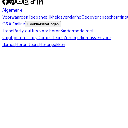
Algemene
Voorwaarden
Toegankelijkheidsverklaring
Gegevensbescherming
C&A Online
Cookie-instellingen
Trend
Party outfits voor heren
Kindermode met
stripfiguren
Disney
Dames Jeans
Zomerjurken
Jassen voor
dames
Heren Jeans
Herenpakken