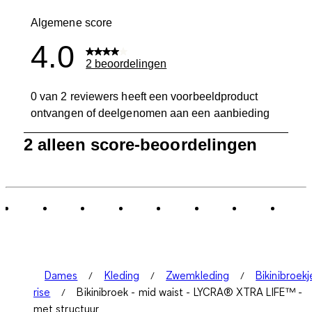
0 beoordelin
Algemene score
4.0
2 beoordelingen
0 van 2 reviewers heeft een voorbeeldproduct
ontvangen of deelgenomen aan een aanbieding
1
2 alleen score-beoordelingen
tot
0
van
2
Beoordelingen.
Dames
Kleding
Zwemkleding
Bikinibroekj
rise
Bikinibroek - mid waist - LYCRA® XTRA LIFE™ -
met structuur