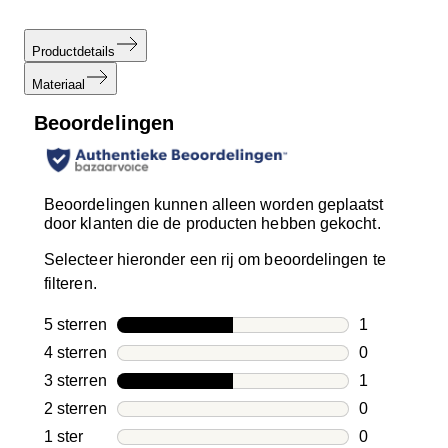
Productdetails
Materiaal
Beoordelingen
Beoordelingen kunnen alleen worden geplaatst
door klanten die de producten hebben gekocht.
Selecteer hieronder een rij om beoordelingen te
filteren.
5 sterren
sterren
1
1 beoordelin
4 sterren
sterren
0
0 beoordelin
3 sterren
sterren
1
1 beoordelin
2 sterren
sterren
0
0 beoordelin
1 ster
sterren
0